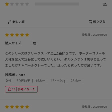
0人
絞り込み
新しい順
投稿日：2026/04/26
購入サイズ：
色：
このシリーズはフリークストア史上1番好きです。 ボーダーコリー等
犬種を変えて定番化して欲しいくらい。 ダルメシアンは黒やと思って
ましたがチャコールグレーでした。 迷ったら買った方が良いです。
投稿者：rars
女性
50代前半
153cm
45～49kg
23.5cm
参考になった
18
投稿日：2026/04/26