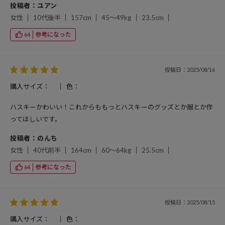
投稿者：ユアン
女性
10代後半
157cm
45～49kg
23.5cm
参考になった
64
投稿日：2025/08/16
購入サイズ：
色：
ハスキーかわいい！これからももっとハスキーのグッズとか服とか作
ってほしいです。
投稿者：のんち
女性
40代前半
164cm
60～64kg
25.5cm
参考になった
64
投稿日：2025/08/15
購入サイズ：
色：