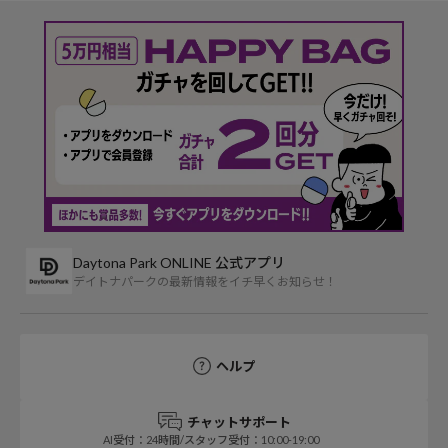
Daytona Park ONLINE 公式アプリ
デイトナパークの最新情報をイチ早くお知らせ！
ヘルプ
チャットサポート
AI受付：24時間/スタッフ受付：10:00-19:00