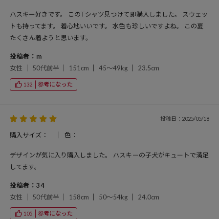
ハスキー好きです。 このTシャツ見つけて即購入しました。 スウェッ
トも持ってます。 着心地いいです。 水色も珍しいですよね。 この夏
たくさん着ようと思います。
投稿者：m
女性
50代前半
151cm
45～49kg
23.5cm
参考になった
132
投稿日：2025/05/18
購入サイズ：
色：
デザインが気に入り購入しました。 ハスキーの子犬がキュートで満足
してます。
投稿者：34
女性
50代前半
158cm
50～54kg
24.0cm
参考になった
105