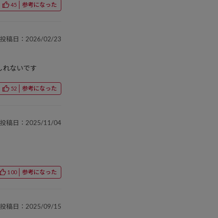
参考になった
45
投稿日：2026/02/23
しれないです
参考になった
52
投稿日：2025/11/04
参考になった
100
投稿日：2025/09/15