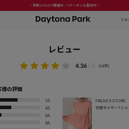
＼早割10%OFF開催中／5クーポンも配布中！
ショ
レビュー
4.36
/ 5
(14件)
客様の評価
7人
FREAK'S STORE
5人
切替ギャザーTシャ
2人
0人