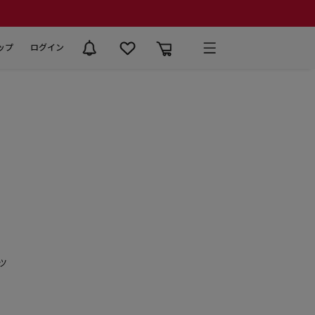
ップ
ログイン
ツ