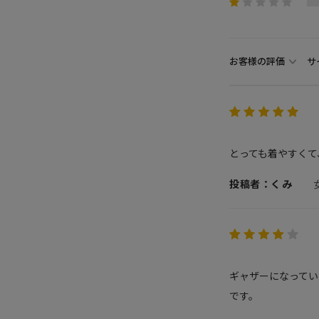
お客様の評価
サ
とっても着やすくて
投稿者：くみ
ギャザーになってい
です。