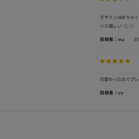
デザインはめちゃく
いと嬉しい（ ; ;
投稿者：ma
女
可愛かったのでプレ
投稿者：yo