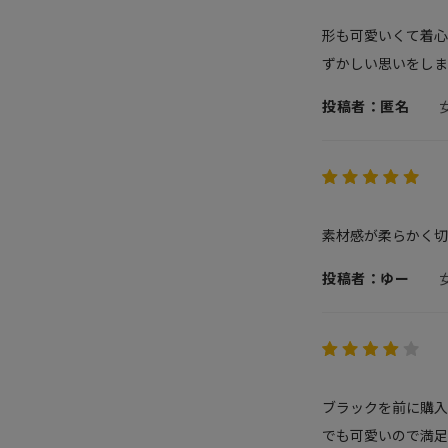
形も可愛いくて着心
ずかしい思いをしま
投稿者：匿名
素材感が柔らかく切
投稿者：ゆー
ブラックを前に購入
でも可愛いので満足