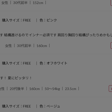
女性
30代前半
152cm
購入サイズ：FREE
色：ピンク
す 結構透けるのでインナー必須です 肩回り胸回り結構ぴったりめかも
女性
30代前半
160cm
購入サイズ：FREE
色：オフホワイト
す！ 夏にピッタリ！
女性
20代後半
160cm
50～54kg
23.5cm
購入サイズ：FREE
色：ベージュ