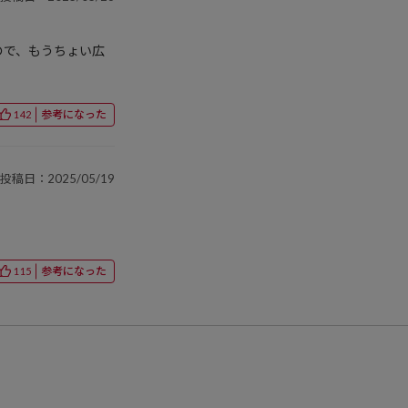
ので、もうちょい広
参考になった
142
投稿日：2025/05/19
参考になった
115