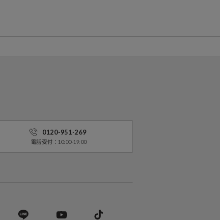
0120-951-269
電話受付：10:00-19:00