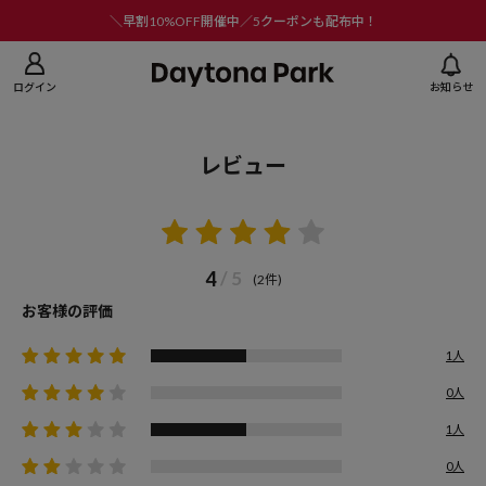
ニューを閉じる
＼早割10%OFF開催中／5クーポンも配布中！
ログイン
お知らせ
レビュー
4
/ 5
(2件)
お客様の評価
1人
0人
1人
0人