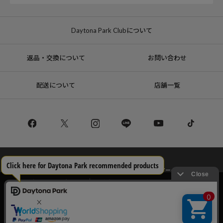
Daytona Park Clubについて
返品・交換について
お問い合わせ
配送について
店舗一覧
コーポレートサイト
リクルート
サステナブルマークについて
プライバシーポリシー
特定商取引法・古物営業法に基づく表記
当サイトでは利用体験の向上およびコンテンツの最適な提供、トラフィック
の分析を目的としてCookieを使用しています。
サイトの閲覧を継続された場合、Cookieの利用に同意したことものといたし
Copyright © DAYTONA INTERNATIONAL Co.,Ltd All Rights Reserved.
ます。