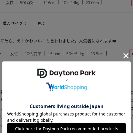
女性
50代後半
146cm
40～44kg
23.0cm
購入サイズ：
色：
てたら、え！かわいい！と言われました。人気者になれます❤️
ー
女性
40代前半
154cm
50～54kg
23.5cm
購入サイズ：
色：
目惚れして購入しました。トレーナーはSOLDOUTで購入できなかっ
生地は厚めで、透け感や体のラインを拾うことがなく、安心して着ることが
、こちらはごくごく普通のサイズ感でした。 もう少しビッグシルエット
いう部分と、胸の刺繍が子どもっぽく感じるので、マイナス1にしまし
ろもあるので、気にされない方にはおすすめの商品です。