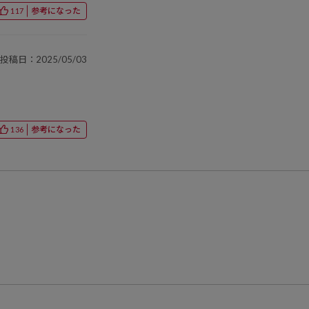
参考になった
117
投稿日：2025/05/03
参考になった
136