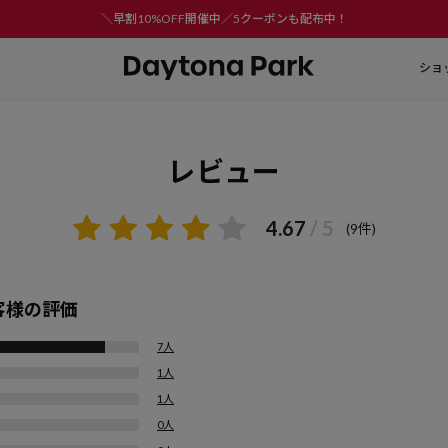
＼早割10%OFF開催中／5クーポンも配布中！
ショ
レビュー
4.67
/ 5
(9件)
客様の評価
7人
1人
1人
0人