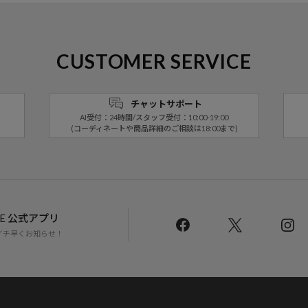
CUSTOMER SERVICE
チャットサポート
AI受付：24時間/スタッフ受付：10:00-19:00
(コーディネートや商品詳細のご相談は18:00まで)
LINE 公式アプリ
イチ早くお知らせ！