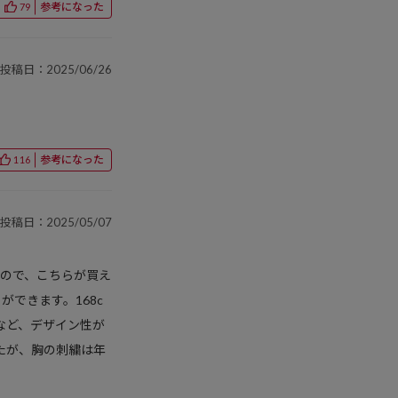
参考になった
79
投稿日：2025/06/26
参考になった
116
投稿日：2025/05/07
たので、こちらが買え
できます。168c
など、デザイン性が
たが、胸の刺繍は年