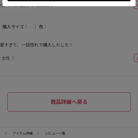
女性
40代前半
168cm
購入サイズ：
色：
愛すぎて、一目惚れで購入したした！
女性
商品詳細へ戻る
ー
アイテム詳細
レビュー一覧