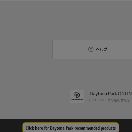
ヘルプ
Daytona Park ON
デイトナパークの最新情報を