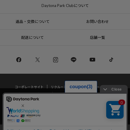
Daytona Park Clubについて
返品・交換について
お問い合わせ
配送について
店舗一覧
コーポレートサイト
リクルート
サステナブルマークについて
プライバシーポリシー
特定商取引法・古物営業法に基づく表記
当サイトでは利用体験の向上およびコンテンツの最適な提供、トラフィック
の分析を目的としてCookieを使用しています。
サイトの閲覧を継続された場合、Cookieの利用に同意したことものといたし
Copyright © DAYTONA INTERNATIONAL Co.,Ltd All Rights Reserved.
ます。
詳細については
プライバシーポリシー
をご確認ください。