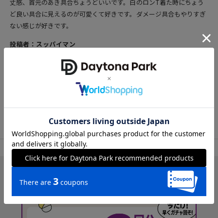
丈感、首元のあき具合ちょうどいいです。白のロンT着た時にちょう
ど良い具合に見えるのが可愛くて好きです。ダメージ具合もやりすぎ
ない感じが好きです。
投稿者：スッパイマン
女性
30代前半
155cm
50～54kg
23.5cm
参考になった
169
TOP
OUTLET
トップス
スウェット
アイテム詳細
レビュー一覧