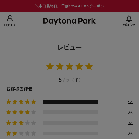
ニューを閉じる
＼本日最終日／早割10%OFF＆5クーポン
ログイン
お知らせ
レビュー
5
/ 5
(3件)
お客様の評価
3人
0人
0人
0人