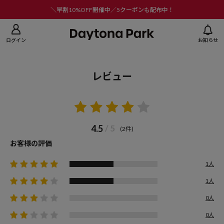
ニューを閉じる
＼早割10%OFF開催中／5クーポンも配布中！
ログイン
お知らせ
レビュー
4.5
/ 5
(2件)
お客様の評価
1人
1人
0人
0人