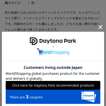
購入サイズ：
色：
見た目通りふわふわのシャギーニットトップスです。たっぷりとした
サイズ感で、インナーにシアートップスやシャツを重ねてもかわいい
です。同素材のスカートも購入しましたが、どちらも使い勝手が良く
トレンド感もあり買ってよかったです。
投稿者：ともも
女性
40代前半
157cm
50～54kg
23.5cm
参考になった
103
TOP
OUTLET
トップス
ニット/セーター
アイテム詳細
レビュー一覧