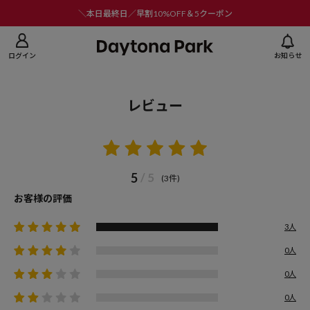
ニューを閉じる
＼本日最終日／早割10%OFF＆5クーポン
ログイン
お知らせ
レビュー
5
/ 5
(3件)
お客様の評価
3人
0人
0人
0人