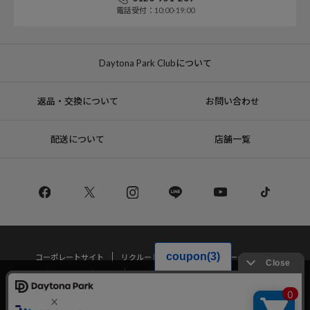
電話受付：10:00-19:00
Daytona Park Clubについて
返品・交換について
お問い合わせ
配送について
店舗一覧
コーポレートサイト
リクルート
サステナブルマークについて
プライバシーポリシー
特定商取引法・古物営業法に基づく表記
当サイトでは利用体験の向上およびコンテンツの最適な提供、トラフィック
の分析を目的としてCookieを使用しています。
サイトの閲覧を継続された場合、Cookieの利用に同意したことものといたし
Copyright © DAYTONA INTERNATIONAL Co.,Ltd All Rights Reserved.