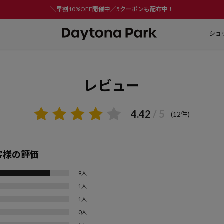
＼早割10%OFF開催中／5クーポンも配布中！
ショ
レビュー
4.42
/ 5
(12件)
客様の評価
9人
1人
1人
0人