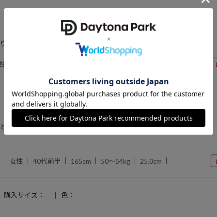
購入サイズ：
色：
より明るい感じでしたが、それがみ良かった！秋にちょうど良い。
性
40代前半
160cm
50～54kg
24.0cm
購入サイズ：
色：
として、冬はアウターの上に羽織ってレイヤードスタイルを楽しめて、
女性
40代前半
165cm
50～54kg
25.0cm
購入サイズ：
色：