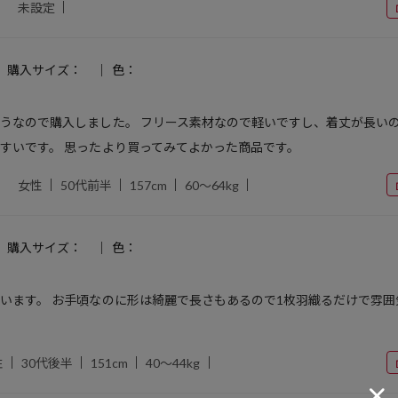
未設定
購入サイズ：
色：
うなので購入しました。 フリース素材なので軽いですし、着丈が長い
すいです。 思ったより買ってみてよかった商品です。
女性
50代前半
157cm
60～64kg
購入サイズ：
色：
います。 お手頃なのに形は綺麗で長さもあるので1枚羽織るだけで雰
性
30代後半
151cm
40～44kg