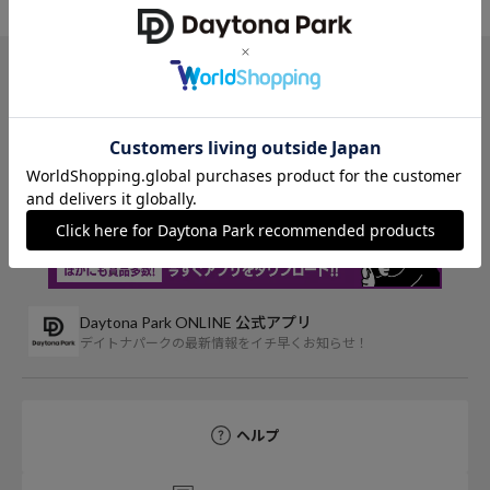
TOP
FREAK'S STORE
ジャケット/アウター
ブルゾン
アイテム詳細
レビ
Daytona Park ONLINE 公式アプリ
デイトナパークの最新情報をイチ早くお知らせ！
ヘルプ