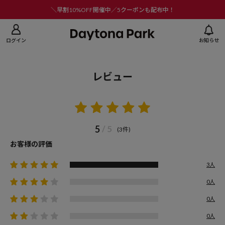
ニューを閉じる
＼早割10%OFF開催中／5クーポンも配布中！
ログイン
お知らせ
レビュー
5
/ 5
(3件)
お客様の評価
3人
0人
0人
0人