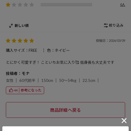
0人
絞り込み
新しい順
投稿日：2026/03/09
購入サイズ：FREE
色：ネイビー
とにかく可愛すぎ！ こといちお気に入り🥰 低身長も大丈夫です
投稿者：モナ
女性
60代前半
150cm
50～54kg
22.5cm
参考になった
44