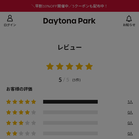
ニューを閉じる
＼早割10%OFF開催中／5クーポンも配布中！
ログイン
お知らせ
レビュー
5
/ 5
(5件)
お客様の評価
5人
0人
0人
0人