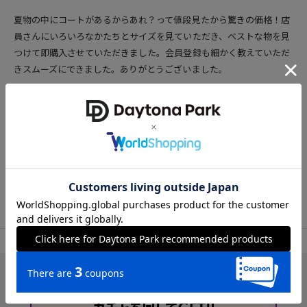
夏物の中にコートがあるからあれ？って値段見たから驚きの価格！店
員さんにいろいろなかたちとサイズを見ていただき、ベストな物を見
つけて即購入させていただきました。会員登録も細かく教えていただ
きスムーズにできました。ありがとうございました。
投稿者：かお
女性
40代後半
155cm
45～49kg
23.0cm
参考になった
172
TOP
FREAK'S STORE
ジャケット/アウター
ダウン・中綿ジャケット/コート