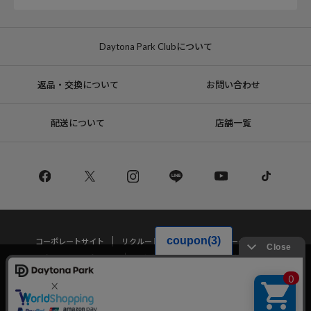
Daytona Park Clubについて
返品・交換について
お問い合わせ
配送について
店舗一覧
コーポレートサイト
リクルート
サステナブルマークについて
プライバシーポリシー
特定商取引法・古物営業法に基づく表記
当サイトでは利用体験の向上およびコンテンツの最適な提供、トラフィック
の分析を目的としてCookieを使用しています。
サイトの閲覧を継続された場合、Cookieの利用に同意したことものといたし
Copyright © DAYTONA INTERNATIONAL Co.,Ltd All Rights Reserved.
ます。