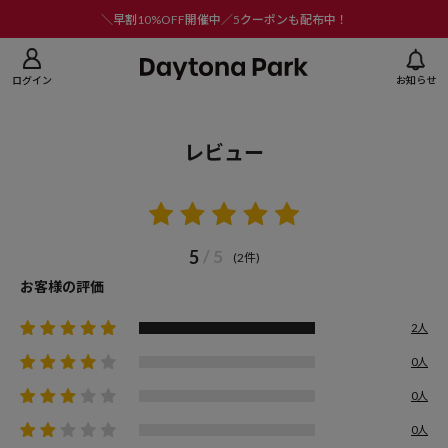
ニューを閉じる
＼早割10%OFF開催中／5クーポンも配布中！
ログイン
お知らせ
レビュー
5
/ 5
(2件)
お客様の評価
2人
0人
0人
0人