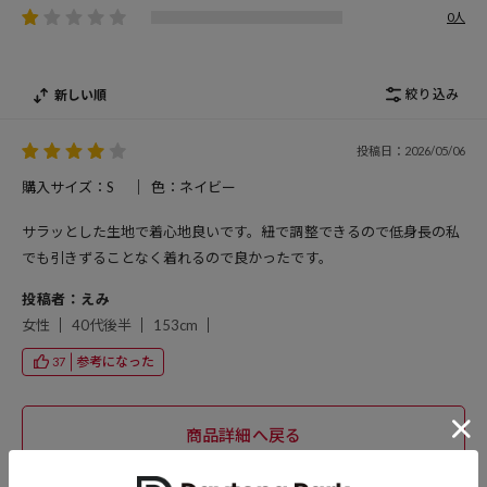
0人
絞り込み
新しい順
投稿日：2026/05/06
購入サイズ：S
色：ネイビー
サラッとした生地で着心地良いです。紐で調整できるので低身長の私
でも引きずることなく着れるので良かったです。
投稿者：えみ
女性
40代後半
153cm
参考になった
37