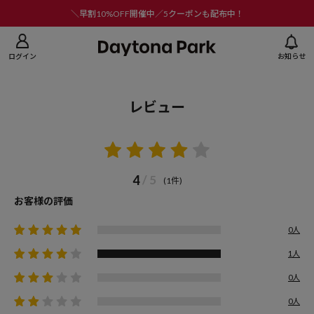
ニューを閉じる
＼早割10%OFF開催中／5クーポンも配布中！
ログイン
お知らせ
レビュー
4
/ 5
(1件)
お客様の評価
0人
1人
0人
0人