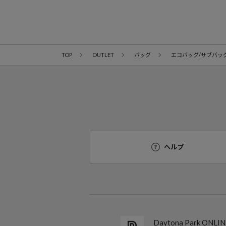
TOP
OUTLET
バッグ
エコバッグ/サブバッ
ヘルプ
Daytona Park ON