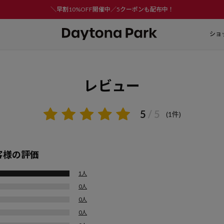
＼早割10%OFF開催中／5クーポンも配布中！
ショ
レビュー
5
/ 5
(1件)
客様の評価
1人
0人
0人
0人