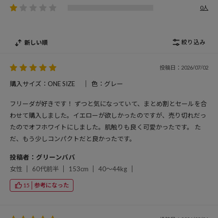
0人
絞り込み
新しい順
投稿日：2026/07/02
購入サイズ：ONE SIZE
色：グレー
フリーダが好きです！ ずつと気になっていて、まとめ割とセールを合
わせて購入しました。イエローが欲しかったのですが、売り切れだっ
たのでオフホワイトにしました。肌触りも良く可愛かったです。 た
だ、もう少しコンパクトだと良かったです。
投稿者：グリーンババ
女性
60代前半
153cm
40～44kg
参考になった
15