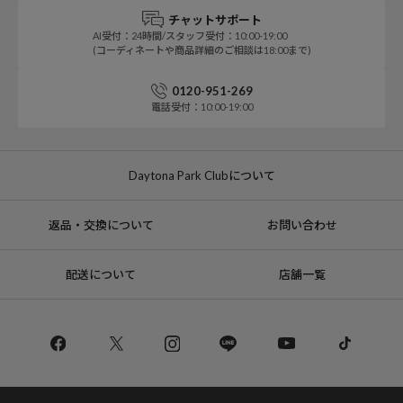
チャットサポート
AI受付：24時間/スタッフ受付：10:00-19:00
(コーディネートや商品詳細のご相談は18:00まで)
0120-951-269
電話受付：10:00-19:00
Daytona Park Clubについて
返品・交換について
お問い合わせ
配送について
店舗一覧