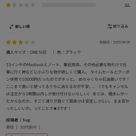
0人
絞り込み
新しい順
投稿日：2025/04/09
購入サイズ：ONE SIZE
色：ブラック
13インチのMacbookとノート、筆記用具、その他必要な物だけで仕
事に行く時などに小ぶりな物が欲しくて購入。 タイムセールとクーポ
ン併用で10000円だったのでポチッと。 めちゃくちゃ石油臭いです！
ここまで臭いと使ってるうちに消えるかが不安、、（でもキャンセル
は注文から1時間以内しか受け付けないらしい） あとは、撥水レザー
だからなのか、すごく滑りが良くて肩掛けは安定しづらい。 まぁ安か
ったしいいか。ってことで★3です！
投稿者：Sug
男性
30代前半