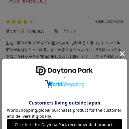
参考になった
142
投稿日：2025/02/03
購入サイズ：ONE SIZE
色：ブラック
生地に厚みがありPCなどの重いものにも耐えると思います ハンドル
部分が自分にとってはそこまで大きくなかったので、片側のハンドル
を肩にかけながらの荷物の出し入れはし難いです 片手で片側のハン
ドル持ちながら荷物の出し入れをする必要があるかな…そこが若干の
マイナス点です しかし、しっかりとリアルレザー感もあるので クー
ポン使って10,000円強ではいい買い物したと思いました
投稿者：kj
男性
40代後半
179cm
60～64kg
27.5cm
参考になった
205