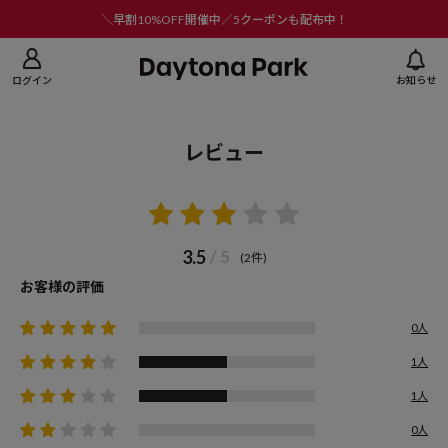
ニューを閉じる
＼早割10%OFF開催中／5クーポンも配布中！
ログイン
お知らせ
レビュー
3.5
/ 5
(2件)
お客様の評価
0人
1人
1人
0人