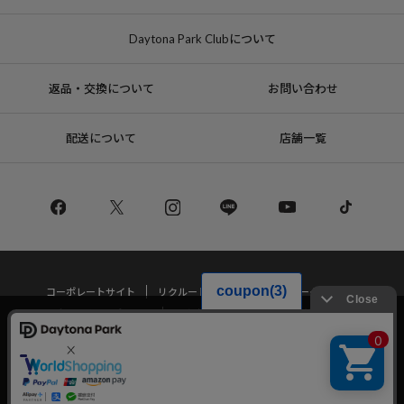
Daytona Park Clubについて
返品・交換について
お問い合わせ
配送について
店舗一覧
コーポレートサイト
リクルート
サステナブルマークについて
プライバシーポリシー
特定商取引法・古物営業法に基づく表記
当サイトでは利用体験の向上およびコンテンツの最適な提供、トラフィック
の分析を目的としてCookieを使用しています。
サイトの閲覧を継続された場合、Cookieの利用に同意したことものといたし
Copyright © DAYTONA INTERNATIONAL Co.,Ltd All Rights Reserved.
ます。
詳細については
プライバシーポリシー
をご確認ください。