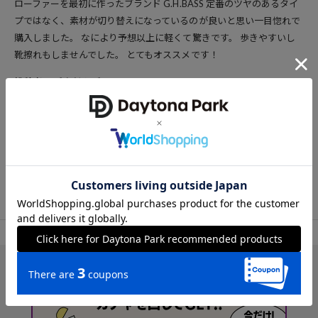
ローファーを最初に作ったブランド G.H.BASS 定番のツヤのあるタイ
プではなく、素材が切り替えになっているのが良いと思い一目惚れで
購入しました。 なにより予想以上に軽くて驚きです。 歩きやすいし
靴擦れもしませんでした。 とてもオススメです！
投稿者：ごまだんご
男性
20代後半
参考になった
118
TOP
OUTLET
シューズ
ローファー
アイテム詳細
レビュー一覧