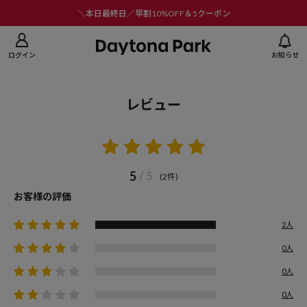
ニューを閉じる
＼本日最終日／早割10%OFF＆5クーポン
ログイン
お知らせ
レビュー
5
/ 5
(2件)
お客様の評価
2人
0人
0人
0人