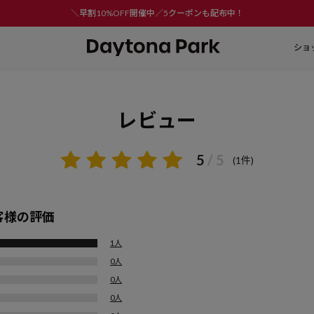
＼早割10%OFF開催中／5クーポンも配布中！
ショ
レビュー
5
/ 5
(1件)
客様の評価
1人
0人
0人
0人