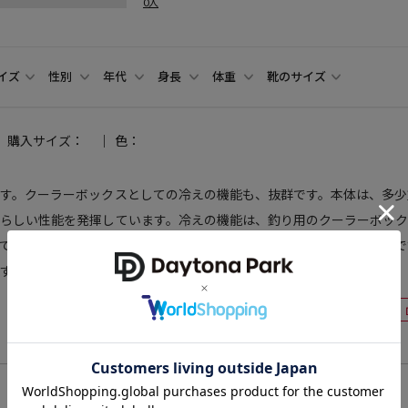
0人
イズ
性別
年代
身長
体重
靴のサイズ
購入サイズ：
色：
す。クーラーボックスとしての冷えの機能も、抜群です。本体は、多少
晴らしい性能を発揮しています。冷えの機能は、釣り用のクーラーボッ
て空間面積を埋めると、本当になかなか氷が溶けません。本物の性能で
す。
未設定