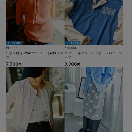
クーポン対象
クーポン対象
Freada
Freada
リボン付き 2WAY ワッフル 5分袖Tシャ
ヘンリーネック フットボール ロゴＴシ
ツ
ャツ
7,700
9,900
円
円