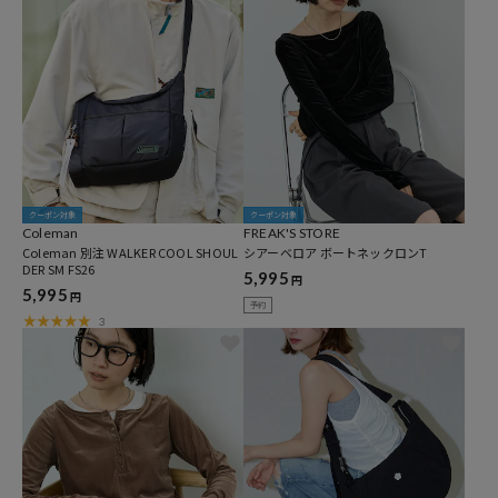
クーポン対象
クーポン対象
Coleman
FREAK'S STORE
Coleman 別注 WALKER COOL SHOUL
シアーベロア ボートネックロンT
DER SM FS26
5,995
円
5,995
円
予約
3