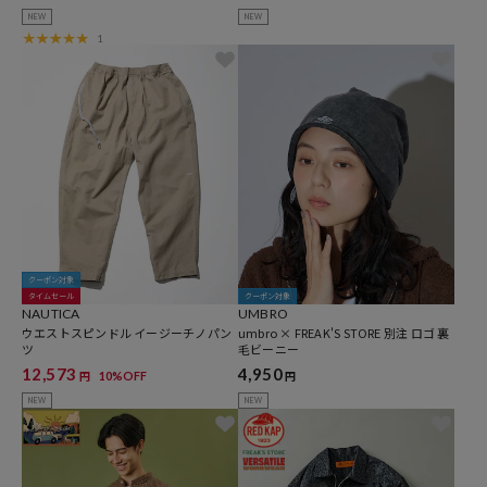
NEW
NEW
1
クーポン対象
タイムセール
クーポン対象
NAUTICA
UMBRO
ウエストスピンドル イージーチノパン
umbro × FREAK'S STORE 別注 ロゴ 裏
ツ
毛ビーニー
12,573
4,950
10%OFF
円
円
NEW
NEW