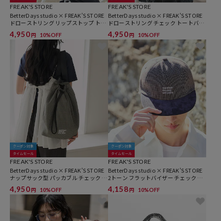
FREAK'S STORE
FREAK'S STORE
BetterDays studio × FREAK'S STORE
BetterDays studio × FREAK'S STORE
ドローストリング リップストップ トー
ドローストリング チェック トートバッ
トバッグ
グ
4,950
4,950
10%OFF
10%OFF
円
円
クーポン対象
クーポン対象
タイムセール
タイムセール
FREAK'S STORE
FREAK'S STORE
BetterDays studio × FREAK'S STORE
BetterDays studio × FREAK'S STORE
ナップサック型 パッカブル チェック ミ
2トーン フラットバイザー チェック キ
ニバッグ
ャップ
4,950
4,158
10%OFF
10%OFF
円
円