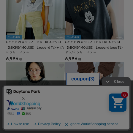
クーポン対象
クーポン対象
GOOD ROCK SPEED × FREAK'S STO
GOOD ROCK SPEED × FREAK'S STO
RE
【MICKEY MOUSE】 Leopard Tシャツ/
RE
【MICKEY MOUSE】 Leopard logo Tシ
ミッキーマウス
ャツ/ミッキーマウス
6,996
6,996
円
円
当サイトでは利用体験の向上およびコンテンツの最適な提供、トラフィック
の分析を目的としてCookieを使用しています。
サイトの閲覧を継続された場合、Cookieの利用に同意したことものといたし
ます。
詳細については
プライバシーポリシー
をご確認ください。
承諾する
メニュー
スタイリング
探す
お気に入り
カート
クーポン対象
クーポン対象