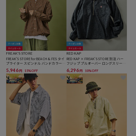
クーポン対象
クーポン対象
タイムセール
タイムセール
FREAK'S STORE
RED KAP
FREAK'S STORE for BEACH & FES タイ
RED KAP × FREAK'S STORE 別注 ハー
プライター スピンドル バンドカラーシ
フジップ プルオーバー ロングスリーブ
ャツ
シャツ
5,946
6,296
15%OFF
10%OFF
円
円