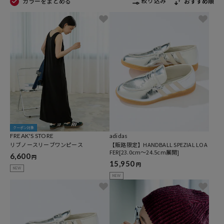
絞り込み
カラーをまとめる
おすすめ順
クーポン対象
FREAK'S STORE
adidas
リブノースリーブワンピース
【販路限定】HANDBALL SPEZIAL LOA
FER[23.0cm～24.5cm展開]
6,600
円
15,950
円
NEW
NEW