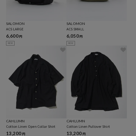
SALOMON
SALOMON
ACS LARGE
ACS SMALL
6,600
6,050
円
円
NEW
NEW
CAHLUMN
CAHLUMN
Cotton Linen Open Collar Shirt
Cotton Linen Pullover Shirt
13,200
13,200
円
円