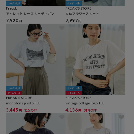
クーポン対象
クーポン対象
Freada
FREAK'S STORE
アイレット レース カーディガン
立体フラワースカート
7,920
7,997
円
円
クーポン対象
クーポン対象
タイムセール
タイムセール
FREAK'S STORE
FREAK'S STORE
monotone photo TEE
vintage college logo TEE
3,445
4,136
31%OFF
31%OFF
円
円