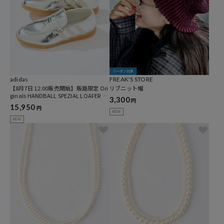
クーポン対象
adidas
FREAK'S STORE
【8月7日 12:00販売開始】販路限定 Ori
リブニット帽
ginals HANDBALL SPEZIAL LOAFER SH
3,300
円
OES [25~28cm]
15,950
円
NEW
NEW