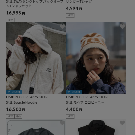
別注 2WAYタンクトップ バックオープ
リンガーTシャツ
ンTシャツセット
4,994
円
16,995
円
NEW
NEW
クーポン対象
クーポン対象
UMBRO × FREAK'S STORE
UMBRO × FREAK'S STORE
別注 Boucle Hoodie
別注 モヘア ロゴビーニー
16,500
4,400
円
円
NEW
予約
NEW