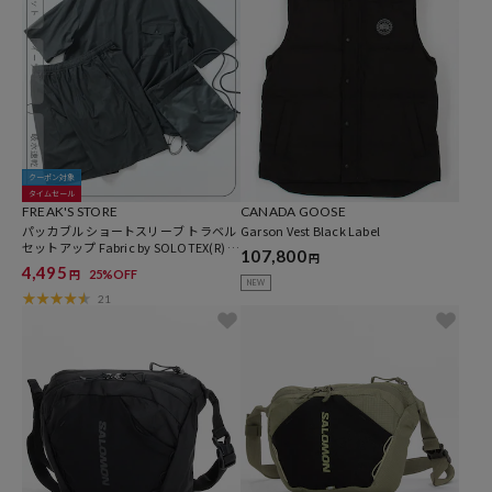
クーポン対象
タイムセール
FREAK'S STORE
CANADA GOOSE
パッカブル ショートスリーブ トラベル
Garson Vest Black Label
セットアップ Fabric by SOLOTEX(R) ミ
107,800
円
ニバッグ付き 吸水速乾
4,495
25%OFF
円
NEW
21