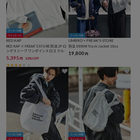
クーポン対象
タイムセール
クーポン対象
RED KAP
UMBRO × FREAK'S STORE
RED KAP × FREAK'S STORE 別注 2P ロ
別注 DENIM Track Jacket 10oz
ングスリーブ ワンポイントロゴ クルー
19,800
円
ネック ポケットTシャツ [2枚セット]
5,395
10%OFF
円
1
クーポン対象
クーポン対象
タイムセール
タイムセール