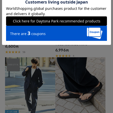
クーポン対象
CAHLUMN
RED KAP
2-Pack Reversible Tee
RED KAP × FREAK'S STORE 別注 SMU P
T-38 2TUCK WIDE PANTS
6,600
円
6,996
円
58
4
クーポン対象