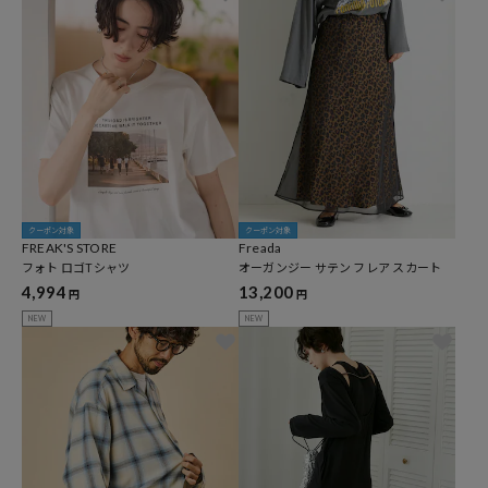
クーポン対象
クーポン対象
FREAK'S STORE
Freada
フォト ロゴTシャツ
オーガンジー サテン フレア スカート
4,994
13,200
円
円
NEW
NEW