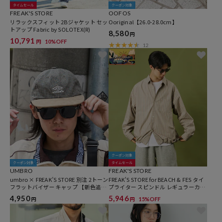
タイムセール
クーポン対象
FREAK'S STORE
OOFOS
リラックスフィット 2Bジャケット セッ
Ooriginal【26.0-28.0cm】
トアップ Fabric by SOLOTEX(R)
8,580
円
10,791
10%OFF
円
12
クーポン対象
クーポン対象
タイムセール
UMBRO
FREAK'S STORE
umbro × FREAK'S STORE 別注 2トーン
FREAK'S STORE for BEACH & FES タイ
フラットバイザー キャップ 【新色追
プライター スピンドル レギュラーカラ
加】
ーシャツ
4,950
5,946
15%OFF
円
円