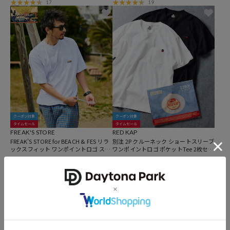
17
19
クーポン対象
クーポン対象
タイムセール
タイムセール
FREAK'S STORE
RED KAP
FREAK'S STORE for BEACH & FES リラ
別注 2P クルーネック ショートスリーブ
ックスフィット ワンポイントロゴ スピ
ワンポイントロゴ ポケットTee 2枚セッ
ンドル ポケットTシャツ
ト
2,178
3,217
40%OFF
35%OFF
円
円
33
38