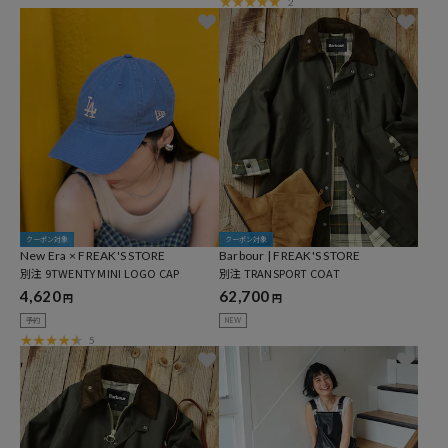
2
クーポン対象
クーポン対象
New Era × FREAK'S STORE
Barbour | FREAK'S STORE
別注 9TWENTY MINI LOGO CAP
別注 TRANSPORT COAT
4,620
62,700
円
円
予約
NEW
5