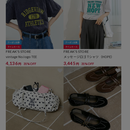
クーポン対象
クーポン対象
タイムセール
タイムセール
FREAK'S STORE
FREAK'S STORE
vintage No.logo TEE
メッセージロゴ Tシャツ（HOPE）
4,136
3,445
31%OFF
31%OFF
円
円