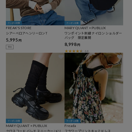
クーポン対象
クーポン対象
FREAK'S STORE
MARY QUANT × PUBLUX
シアーベロアヘンリーロンT
ワンポイント刺繍 ナイロン ショルダー
バッグ 限定展開
5,995
円
8,998
円
予約
64
クーポン対象
クーポン対象
MARY QUANT × PUBLUX
Freada
クロスコード バレエ スニーカー/メリ
フラワープリントキャミドレス