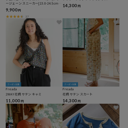
ージェーン スニーカー[23.0-24.5cm]
14,300
円
限定展開
9,900
円
37
クーポン対象
クーポン対象
Freada
Freada
2WAY 花柄 サテン キャミ
花柄 サテン スカート
11,000
14,300
円
円