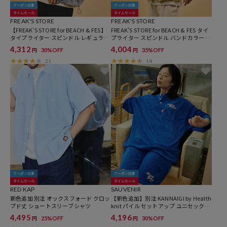
クーポン対象
クーポン対象
タイムセール
タイムセール
FREAK'S STORE
FREAK'S STORE
【FREAK'S STORE for BEACH & FES】
FREAK'S STORE for BEACH & FES タイ
タイプライター スピンドル レギュラー
プライター スピンドル バンドカラー ス
カラー ショートスリーブシャツ
トライプ ショートスリーブシャツ
4,312
4,004
30%OFF
35%OFF
円
円
21
14
クーポン対象
クーポン対象
タイムセール
タイムセール
RED KAP
SAUVENIR
新色追加 別注 オックスフォード クロッ
【新色追加】別注 KANNAIGI by Health
プド丈 ショートスリーブシャツ
knit パイル セットアップ ユニセックス
対応
4,495
4,196
25%OFF
30%OFF
円
円