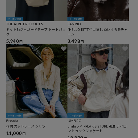
クーポン対象
クーポン対象
THEATRE PRODUCTS
SANRIO
ドット柄ジャガードテープ トートバッ
”HELLO KITTY” 目隠し ぬいぐるみチャ
グ
ーム
5,940
3,498
円
円
クーポン対象
クーポン対象
Freada
UMBRO
花柄 カットレース シャツ
umbro × FREAK'S STORE 別注 ナイロ
ン トラックジャケット
11,000
円
19,800