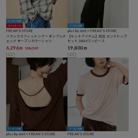
クーポン対象
タイムセール
クーポン対象
FREAK'S STORE
plus by onit × FREAK'S STORE
リラックスフィット シアー オンブレチ
【セットアイテム】別注 タンクトップ
ェック オープンカラーシャツ
セット 2WAYワンピース
6,296
19,800
10%OFF
円
円
NEW
NEW
クーポン対象
クーポン対象
plus by onit × FREAK'S STORE
FREAK'S STORE