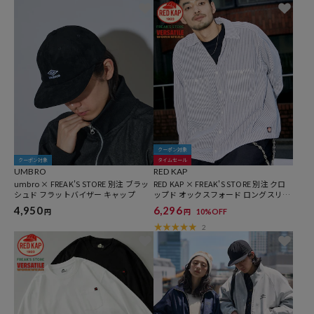
クーポン対象
クーポン対象
タイムセール
UMBRO
RED KAP
umbro × FREAK'S STORE 別注 ブラッ
RED KAP × FREAK'S STORE 別注 クロ
シュド フラットバイザー キャップ
ップド オックスフォード ロングスリー
ブ ワークシャツ
4,950
6,296
10%OFF
円
円
2