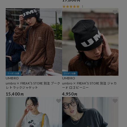
円
1
クーポン対象
クーポン対象
UMBRO
UMBRO
umbro × FREAK'S STORE 別注 ブーク
umbro × FREAK'S STORE 別注 ジャカ
レ トラックジャケット
ード ロゴ ビーニー
15,400
4,950
円
円