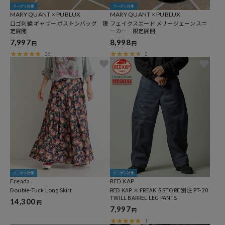
クーポン対象
クーポン対象
MARY QUANT × PUBLUX
MARY QUANT × PUBLUX
ロゴ刺繍 ギャザー ボストンバッグ 限
フェイクスエード メリージェーンスニ
定展開
ーカー 限定展開
7,997
8,998
円
円
26
2
クーポン対象
クーポン対象
Freada
RED KAP
Double-Tuck Long Skirt
RED KAP × FREAK'S STORE 別注 PT-20
TWILL BARREL LEG PANTS
14,300
円
7,997
円
1