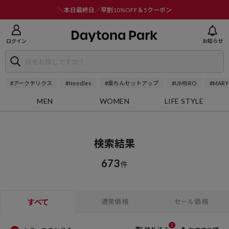
ニューを閉じる
＼本日最終日／早割10%OFF＆5クーポン
ログイン
お知らせ
#アークテリクス
#Needles
#楽ちんセットアップ
#UMBRO
#MARY
MEN
WOMEN
LIFE STYLE
検索結果
673
件
すべて
通常価格
セール価格
1