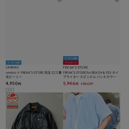
クーポン対象
クーポン対象
タイムセール
UMBRO
FREAK'S STORE
umbro × FREAK'S STORE 別注 ロゴ 裏
FREAK'S STORE for BEACH & FES タイ
毛ビーニー
プライター スピンドル バンドカラーシ
ャツ
4,950
5,946
15%OFF
円
円
NEW