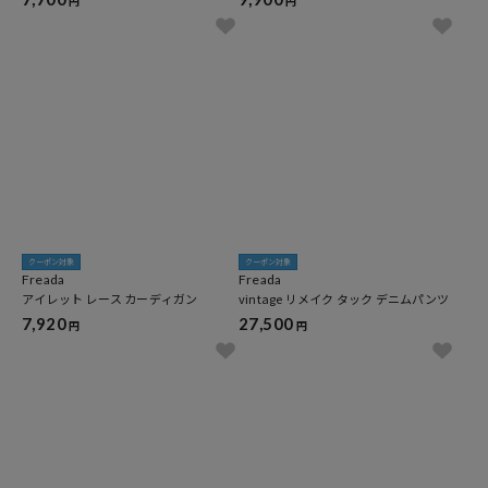
円
円
クーポン対象
クーポン対象
Freada
Freada
アイレット レース カーディガン
vintage リメイク タック デニムパンツ
7,920
27,500
円
円