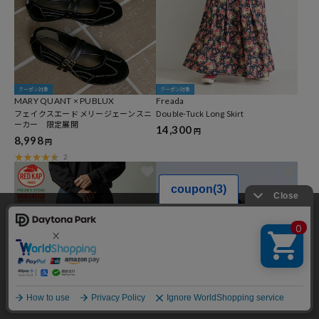
クーポン対象
クーポン対象
MARY QUANT × PUBLUX
Freada
フェイクスエード メリージェーンスニ
Double-Tuck Long Skirt
ーカー 限定展開
14,300
円
8,998
円
2
当サイトでは利用体験の向上およびコンテンツの最適な提供、トラフィック
の分析を目的としてCookieを使用しています。
サイトの閲覧を継続された場合、Cookieの利用に同意したことものといたし
ます。
詳細については
プライバシーポリシー
をご確認ください。
承諾する
メニュー
スタイリング
探す
お気に入り
カート