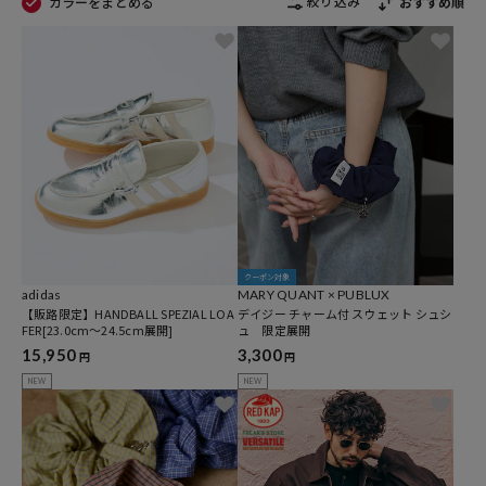
絞り込み
カラーをまとめる
おすすめ順
クーポン対象
adidas
MARY QUANT × PUBLUX
【販路限定】HANDBALL SPEZIAL LOA
デイジー チャーム付 スウェット シュシ
FER[23.0cm～24.5cm展開]
ュ 限定展開
15,950
3,300
円
円
NEW
NEW