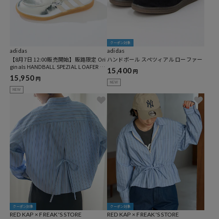
クーポン対象
adidas
adidas
【8月7日 12:00販売開始】販路限定 Ori
ハンドボール スペツィアル ローファー
ginals HANDBALL SPEZIAL LOAFER SH
15,400
円
OES [25~28cm]
15,950
円
NEW
NEW
クーポン対象
クーポン対象
RED KAP × FREAK'S STORE
RED KAP × FREAK'S STORE