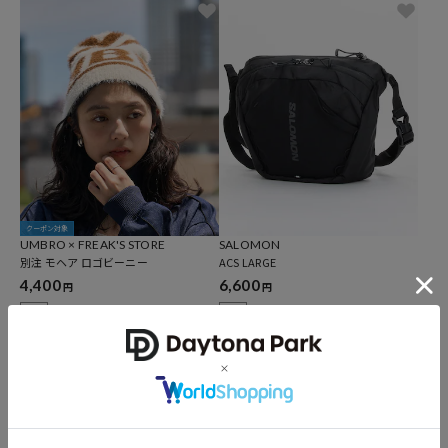
クーポン対象
UMBRO × FREAK'S STORE
SALOMON
別注 モヘア ロゴビーニー
ACS LARGE
4,400
6,600
円
円
NEW
NEW