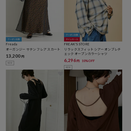
クーポン対象
クーポン対象
タイムセール
Freada
FREAK'S STORE
オーガンジー サテン フレア スカート
リラックスフィット シアー オンブレチ
ェック オープンカラーシャツ
13,200
円
6,296
10%OFF
円
NEW
NEW