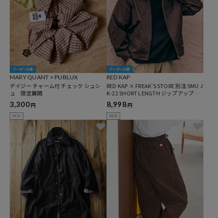
クーポン対象
クーポン対象
MARY QUANT × PUBLUX
RED KAP
デイジー チャーム付 チェック シュシ
RED KAP × FREAK'S STORE 別注 SMU J
ュ 限定展開
K-22 SHORT LENGTH ジップアップ ワ
ークジャケット
3,300
8,998
円
円
NEW
NEW