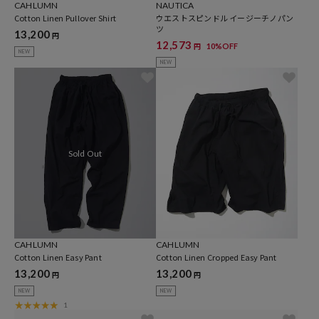
NAUTICA
CAHLUMN
ウエストスピンドル イージーチノパン
Cotton Linen Pullover Shirt
ツ
13,200
円
12,573
10%OFF
円
NEW
NEW
CAHLUMN
CAHLUMN
Cotton Linen Easy Pant
Cotton Linen Cropped Easy Pant
13,200
13,200
円
円
NEW
NEW
1