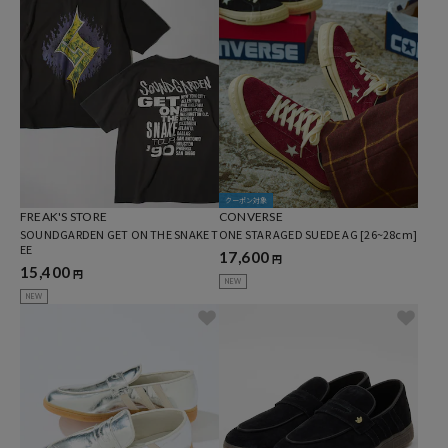
クーポン対象
FREAK'S STORE
CONVERSE
SOUNDGARDEN GET ON THE SNAKE T
ONE STAR AGED SUEDE AG [26~28cm]
EE
17,600
円
15,400
円
NEW
NEW