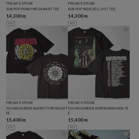
FREAK'S STORE
FREAK'S STORE
SUB POP PUNKY MEGA MART TEE
SUB POP INDIE SELL OUT TEE
14,300
14,300
円
円
NEW
NEW
FREAK'S STORE
FREAK'S STORE
SOUNDGARDEN BADMOTORFINGER T
SOUNDGARDEN SUPERUNKNOWN TE
EE
E
15,400
15,400
円
円
NEW
NEW