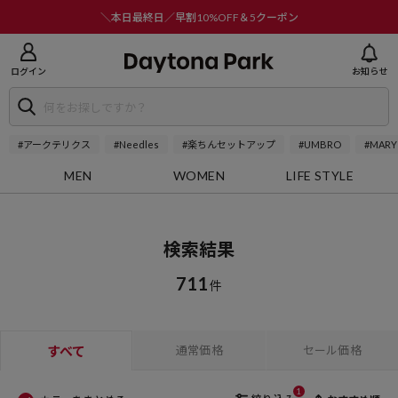
ニューを閉じる
＼本日最終日／早割10%OFF＆5クーポン
ログイン
お知らせ
#アークテリクス
#Needles
#楽ちんセットアップ
#UMBRO
#MARY
MEN
WOMEN
LIFE STYLE
検索結果
711
件
すべて
通常価格
セール価格
1