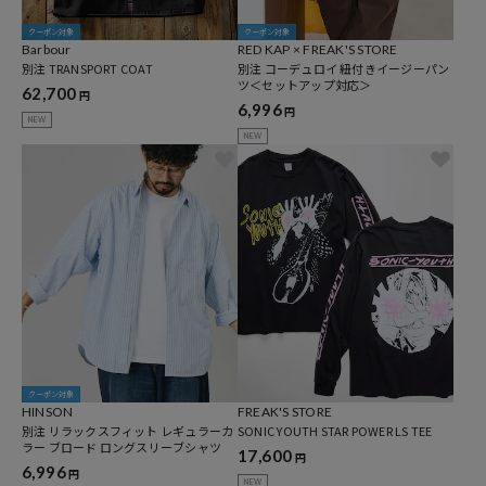
クーポン対象
クーポン対象
Barbour
RED KAP × FREAK'S STORE
別注 TRANSPORT COAT
別注 コーデュロイ 紐付きイージーパン
ツ＜セットアップ対応＞
62,700
円
6,996
円
NEW
NEW
クーポン対象
HINSON
FREAK'S STORE
別注 リラックスフィット レギュラーカ
SONIC YOUTH STAR POWER LS TEE
ラー ブロード ロングスリーブシャツ
17,600
円
6,996
円
NEW