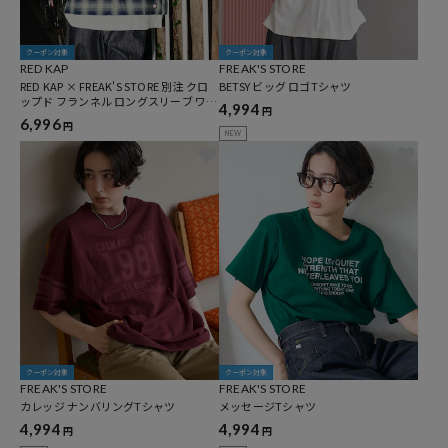
クーポン対象
クーポン対象
RED KAP
FREAK'S STORE
RED KAP × FREAK'S STORE 別注 クロ
BETSY ビッグ ロゴTシャツ
ップド フランネル ロングスリーブ ワー
4,994
円
クシャツ
6,996
円
NEW
クーポン対象
クーポン対象
FREAK'S STORE
FREAK'S STORE
カレッジ ナンバリングTシャツ
メッセージTシャツ
4,994
4,994
円
円