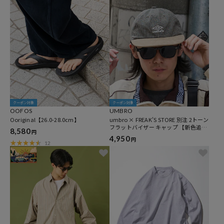
クーポン対象
クーポン対象
OOFOS
UMBRO
Ooriginal【26.0-28.0cm】
umbro × FREAK'S STORE 別注 2トーン
フラットバイザー キャップ 【新色追
8,580
円
加】
4,950
円
12