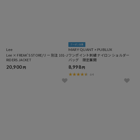
クーポン対象
Lee
MARY QUANT × PUBLUX
Lee × FREAK'S STORE/リー 別注 101-J
ワンポイント刺繍 ナイロン ショルダー
RIDERS JACKET
バッグ 限定展開
20,900
8,998
円
円
64