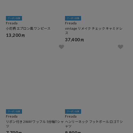
クーポン対象
クーポン対象
Freada
Freada
小花柄 エプロン風 ワンピース
vintage リメイク チェック キャミドレ
ス
13,200
円
37,400
円
クーポン対象
クーポン対象
Freada
Freada
リボン付き 2WAY ワッフル 5分袖Tシャ
ヘンリーネック フットボール ロゴＴシ
ツ
ャツ
7,700
9,900