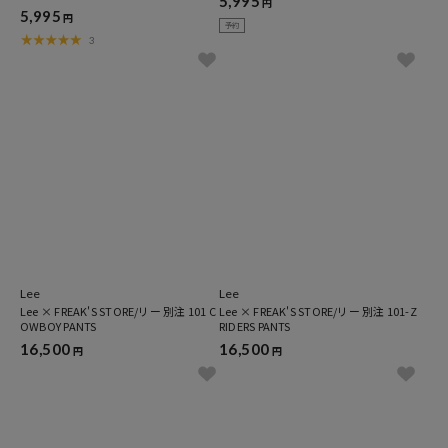
5,995
円
5,995
円
予約
3
Lee
Lee
Lee × FREAK'S STORE/リー 別注 101 C
Lee × FREAK'S STORE/リー 別注 101-Z
OWBOY PANTS
RIDERS PANTS
16,500
16,500
円
円