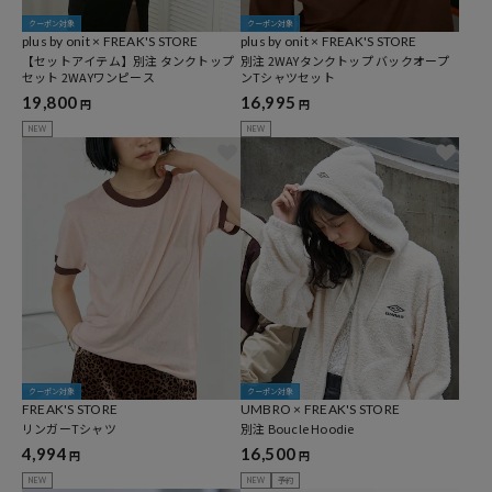
クーポン対象
クーポン対象
plus by onit × FREAK'S STORE
plus by onit × FREAK'S STORE
【セットアイテム】別注 タンクトップ
別注 2WAYタンクトップ バックオープ
セット 2WAYワンピース
ンTシャツセット
19,800
16,995
円
円
NEW
NEW
クーポン対象
クーポン対象
FREAK'S STORE
UMBRO × FREAK'S STORE
リンガーTシャツ
別注 Boucle Hoodie
4,994
16,500
円
円
NEW
NEW
予約