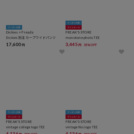
クーポン対象
クーポン対象
タイムセール
Dickies × Freada
FREAK'S STORE
Dickies 別注 カーブワイドパンツ
monotone photo TEE
17,600
3,445
31%OFF
円
円
クーポン対象
クーポン対象
タイムセール
タイムセール
FREAK'S STORE
FREAK'S STORE
vintage college logo TEE
vintage No.logo TEE
4,136
4,136