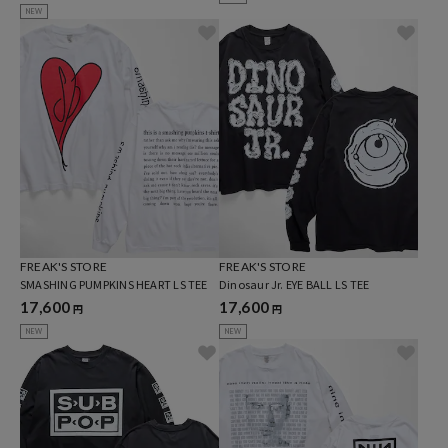
NEW
FREAK'S STORE
FREAK'S STORE
SMASHING PUMPKINS HEART LS TEE
Dinosaur Jr. EYE BALL LS TEE
17,600
17,600
円
円
NEW
NEW