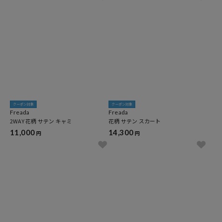
クーポン対象
クーポン対象
Freada
Freada
2WAY 花柄 サテン キャミ
花柄 サテン スカート
11,000
14,300
円
円