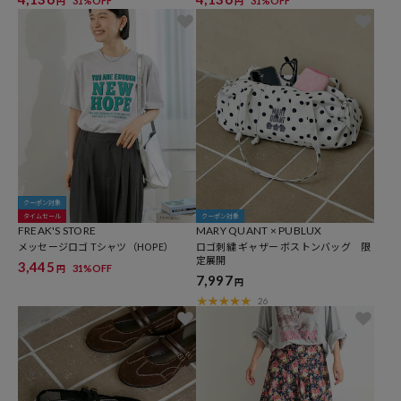
31%OFF
31%OFF
円
円
クーポン対象
タイムセール
クーポン対象
FREAK'S STORE
MARY QUANT × PUBLUX
メッセージロゴ Tシャツ（HOPE）
ロゴ刺繍 ギャザー ボストンバッグ 限
定展開
3,445
31%OFF
円
7,997
円
26