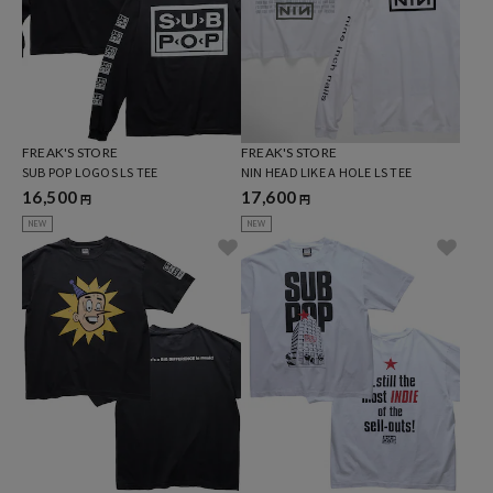
FREAK'S STORE
FREAK'S STORE
SUB POP LOGOS LS TEE
NIN HEAD LIKE A HOLE LS TEE
16,500
17,600
円
円
NEW
NEW