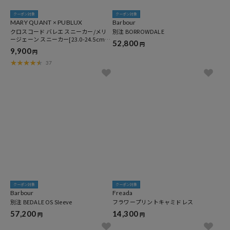
クーポン対象
クーポン対象
MARY QUANT × PUBLUX
Barbour
クロスコード バレエ スニーカー/メリ
別注 BORROWDALE
ージェーン スニーカー[23.0-24.5cm]
52,800
円
限定展開
9,900
円
37
クーポン対象
クーポン対象
Barbour
Freada
別注 BEDALE OS Sleeve
フラワープリントキャミドレス
57,200
14,300
円
円