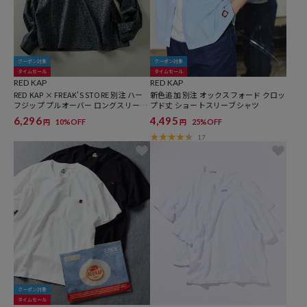
クーポン対象
クーポン対象
タイムセール
タイムセール
RED KAP
RED KAP
RED KAP × FREAK'S STORE 別注 ハー
新色追加 別注 オックスフォード クロッ
フジップ プルオーバー ロングスリーブ
プド丈 ショートスリーブシャツ
シャツ
6,296
4,495
10%OFF
25%OFF
円
円
17
クーポン対象
タイムセール