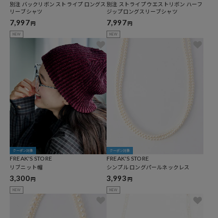
別注 バックリボン ストライプ ロングス
別注 ストライプ ウエストリボン ハーフ
リーブシャツ
ジップロングスリーブシャツ
7,997
7,997
円
円
NEW
NEW
クーポン対象
クーポン対象
FREAK'S STORE
FREAK'S STORE
リブニット帽
シンプル ロングパールネックレス
3,300
3,993
円
円
NEW
NEW