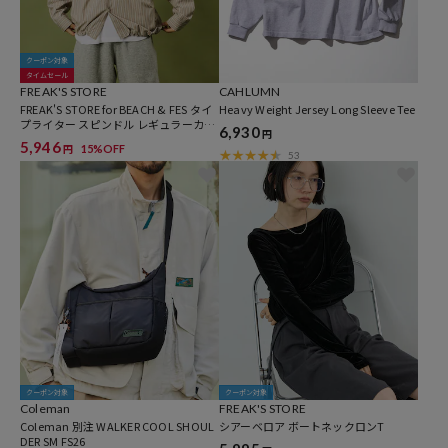
クーポン対象
タイムセール
FREAK'S STORE
CAHLUMN
FREAK'S STORE for BEACH & FES タイ
Heavy Weight Jersey Long Sleeve Tee
プライター スピンドル レギュラーカラ
6,930
円
ーシャツ
5,946
15%OFF
円
53
クーポン対象
クーポン対象
Coleman
FREAK'S STORE
Coleman 別注 WALKER COOL SHOUL
シアーベロア ボートネックロンT
DER SM FS26