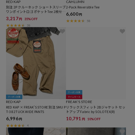
RED KAP
CAHLUMN
別注 2P クルーネック ショートスリーブ
2-Pack Reversible Tee
ワンポイントロゴ ポケットTee 2枚セッ
6,600
円
ト
3,217
35%OFF
円
58
38
クーポン対象
クーポン対象
タイムセール
RED KAP
FREAK'S STORE
RED KAP × FREAK'S STORE 別注 SMU P
リラックスフィット 2Bジャケット セッ
T-38 2TUCK WIDE PANTS
トアップ Fabric by SOLOTEX(R)
6,996
10,791
10%OFF
円
円
4