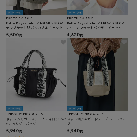
クーポン対象
クーポン対象
FREAK'S STORE
FREAK'S STORE
BetterDays studio × FREAK'S STORE
BetterDays studio × FREAK'S STORE
ナップサック型 パッカブル チェック ミ
2トーン フラットバイザー チェック キ
ニバッグ
ャップ
5,500
4,620
円
円
クーポン対象
クーポン対象
THEATRE PRODUCTS
THEATRE PRODUCTS
ドット ジャガードテープ ナイロン 2WA
ドット柄ジャガードテープ トートバッ
Y ショルダーバッグ
グ
5,940
5,940
円
円