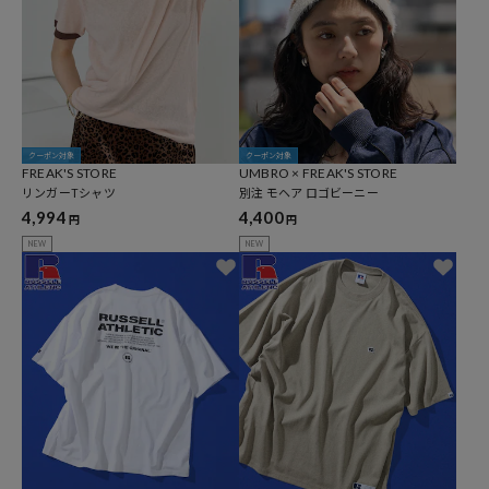
クーポン対象
クーポン対象
FREAK'S STORE
UMBRO × FREAK'S STORE
リンガーTシャツ
別注 モヘア ロゴビーニー
4,994
4,400
円
円
NEW
NEW