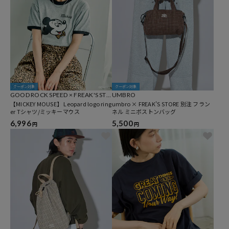
クーポン対象
クーポン対象
GOOD ROCK SPEED × FREAK'S STO
UMBRO
RE
【MICKEY MOUSE】 Leopard logo ring
umbro × FREAK'S STORE 別注 フラン
er Tシャツ/ミッキーマウス
ネル ミニボストンバッグ
6,996
5,500
円
円