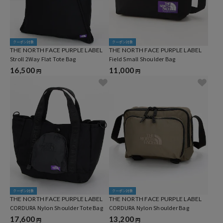
クーポン対象
クーポン対象
THE NORTH FACE PURPLE LABEL
THE NORTH FACE PURPLE LABEL
Stroll 2Way Flat Tote Bag
Field Small Shoulder Bag
16,500
11,000
円
円
クーポン対象
クーポン対象
THE NORTH FACE PURPLE LABEL
THE NORTH FACE PURPLE LABEL
CORDURA Nylon Shoulder Tote Bag
CORDURA Nylon Shoulder Bag
17,600
13,200
円
円