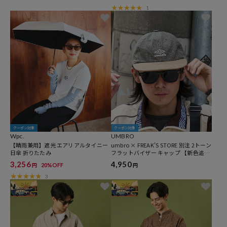
1
クーポン対象
クーポン対象
Wpc.
UMBRO
【晴雨兼用】遮光 エアリアルタイニー
umbro × FREAK'S STORE 別注 2トーン
日傘 折りたたみ
フラットバイザー キャップ 【新色追
加】
3,256
4,950
20%OFF
円
円
3