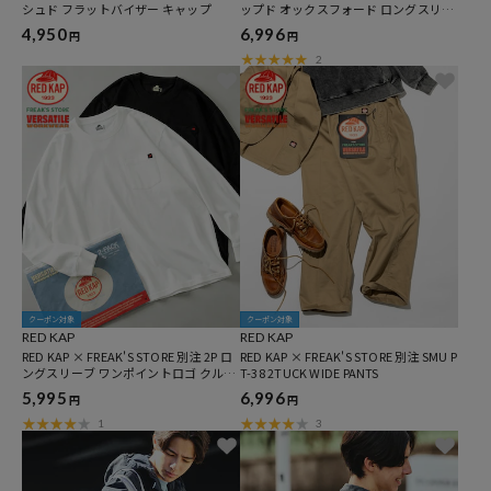
シュド フラットバイザー キャップ
ップド オックスフォード ロングスリー
ブ ワークシャツ
4,950
6,996
円
円
2
クーポン対象
クーポン対象
RED KAP
RED KAP
RED KAP × FREAK'S STORE 別注 2P ロ
RED KAP × FREAK'S STORE 別注 SMU P
ングスリーブ ワンポイントロゴ クルー
T-38 2TUCK WIDE PANTS
ネック ポケットTシャツ [2枚セット]
5,995
6,996
円
円
1
3