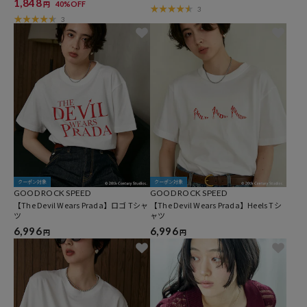
1,848
40%OFF
円
3
3
クーポン対象
クーポン対象
GOOD ROCK SPEED
GOOD ROCK SPEED
【The Devil Wears Prada】ロゴ Tシャ
【The Devil Wears Prada】Heels Tシ
ツ
ャツ
6,996
6,996
円
円