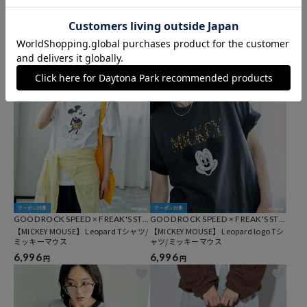
UMBRO
UMBRO
umbro × FREAK'S STORE 別注 ブーク
umbro × FREAK'S STORE 別注 ジャカ
レ トラックジャケット
ード ロゴ ビーニー
15,400
4,950
円
円
クーポン対象
クーポン対象
GOOD ROCK SPEED × FREAK'S STO
GOOD ROCK SPEED × FREAK'S STO
RE
【MICKEY MOUSE】 Leopard Tシャツ/
RE
【MICKEY MOUSE】 Leopard logo Tシ
ミッキーマウス
ャツ/ミッキーマウス
6,996
6,996
円
円