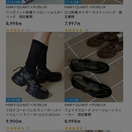
クーポン対象
クーポン対象
MARY QUANT × PUBLUX
MARY QUANT × PUBLUX
ワンポイント刺繍 ナイロン ショルダー
ロゴ刺繍 ギャザー ボストンバッグ 限
バッグ 限定展開
定展開
8,998
7,997
円
円
64
26
クーポン対象
クーポン対象
MARY QUANT × PUBLUX
MARY QUANT × PUBLUX
クロスコード バレエ スニーカー/メリ
フェイクスエード メリージェーンスニ
ージェーン スニーカー[23.0-24.5cm]
ーカー 限定展開
限定展開
9,900
8,998
円
円
37
2