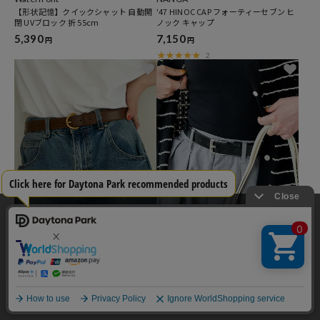
【形状記憶】クイックシャット 自動開
'47 HINOC CAP フォーティーセブン ヒ
閉 UVブロック 折 55cm
ノック キャップ
5,390
7,150
円
円
2
当サイトでは利用体験の向上およびコンテンツの最適な提供、トラフィック
クーポン対象
クーポン対象
の分析を目的としてCookieを使用しています。
FREAK'S STORE
FREAK'S STORE
サイトの閲覧を継続された場合、Cookieの利用に同意したことものといたし
マルバックル ベルト
ヴィンテージ レザーベルト
ます。
3,300
3,025
円
円
詳細については
プライバシーポリシー
をご確認ください。
承諾する
メニュー
スタイリング
探す
お気に入り
カート