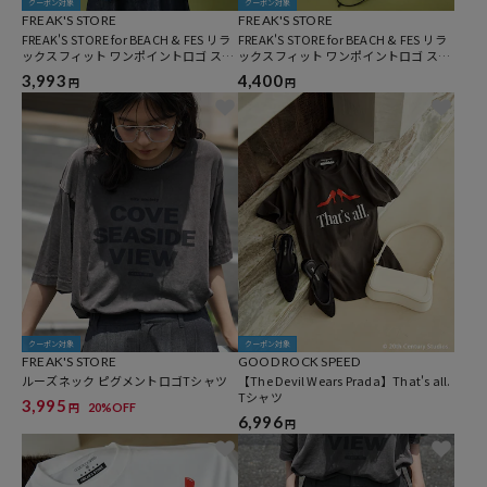
クーポン対象
クーポン対象
FREAK'S STORE
FREAK'S STORE
FREAK'S STORE for BEACH & FES リラ
FREAK'S STORE for BEACH & FES リラ
ックスフィット ワンポイントロゴ スピ
ックスフィット ワンポイントロゴ スピ
ンドル ロングスリーブTシャツ
ンドル ヘンリーネック ロングスリーブ
3,993
4,400
円
円
Tシャツ
クーポン対象
クーポン対象
FREAK'S STORE
GOOD ROCK SPEED
ルーズネック ピグメントロゴTシャツ
【The Devil Wears Prada】That's all.
Tシャツ
3,995
20%OFF
円
6,996
円