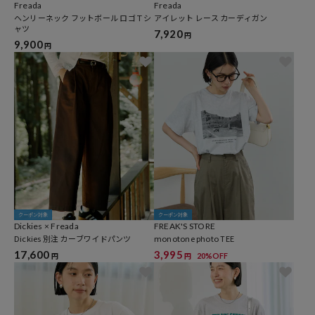
Freada
Freada
ヘンリーネック フットボール ロゴＴシ
アイレット レース カーディガン
ャツ
7,920
円
9,900
円
クーポン対象
クーポン対象
Dickies × Freada
FREAK'S STORE
Dickies 別注 カーブワイドパンツ
monotone photo TEE
17,600
3,995
20%OFF
円
円