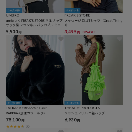
クーポン対象
クーポン対象
UMBRO
FREAK'S STORE
umbro × FREAK'S STORE 別注 ナップ
メッセージ ロゴTシャツ（Great Thing
サック型 フランネル パッカブル ミニバ
s）
ッグ
5,500
3,495
30%OFF
円
円
クーポン対象
クーポン対象
TATRAS × FREAK'S STORE
THEATRE PRODUCTS
BARBRA<別注カラーあり>
メッシュフリル 巾着バッグ
78,100
6,930
円
円
50