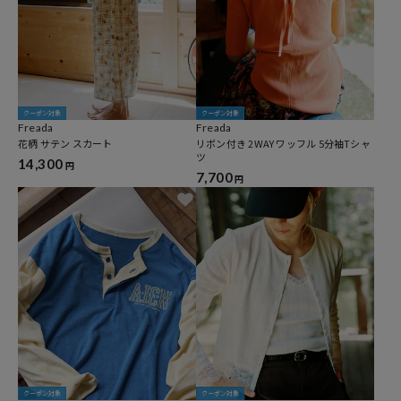
クーポン対象
クーポン対象
Freada
Freada
花柄 サテン スカート
リボン付き 2WAY ワッフル 5分袖Tシャ
ツ
14,300
円
7,700
円
クーポン対象
クーポン対象