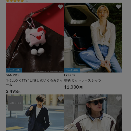
1
クーポン対象
クーポン対象
SANRIO
Freada
”HELLO KITTY” 目隠し ぬいぐるみチャ
花柄 カットレース シャツ
ーム
11,000
円
3,498
円