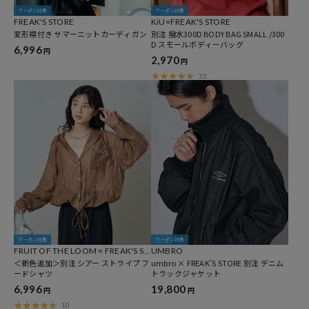
クーポン対象
クーポン対象
FREAK'S STORE
KiU×FREAK'S STORE
変形襟付き サマーニットカーディガン
別注 撥水300D BODY BAG SMALL /300
D スモールボディーバッグ
6,996
円
2,970
円
32
クーポン対象
クーポン対象
FRUIT OF THE LOOM × FREAK'S ST
UMBRO
ORE
＜新色追加＞別注 シアー ストライプ フ
umbro × FREAK'S STORE 別注 デニム
ードシャツ
トラックジャケット
6,996
19,800
円
円
10