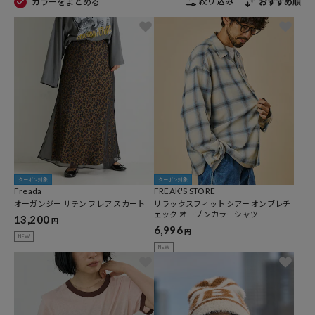
絞り込み
カラーをまとめる
おすすめ順
クーポン対象
クーポン対象
Freada
FREAK'S STORE
オーガンジー サテン フレア スカート
リラックスフィット シアー オンブレチ
ェック オープンカラーシャツ
13,200
円
6,996
円
NEW
NEW