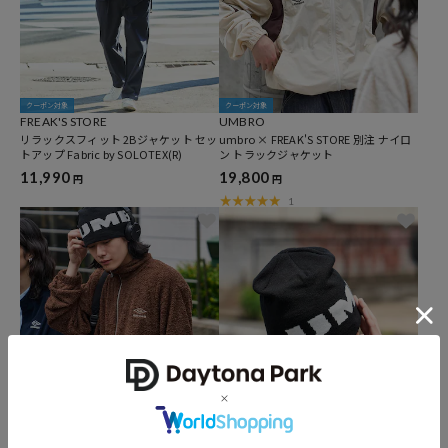
クーポン対象
クーポン対象
FREAK'S STORE
UMBRO
リラックスフィット 2Bジャケット セッ
umbro × FREAK'S STORE 別注 ナイロ
トアップ Fabric by SOLOTEX(R)
ン トラックジャケット
11,990
19,800
円
円
1
クーポン対象
クーポン対象