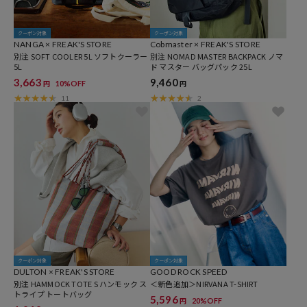
クーポン対象
クーポン対象
NANGA × FREAK'S STORE
Cobmaster × FREAK'S STORE
別注 SOFT COOLER 5L ソフトクーラー
別注 NOMAD MASTER BACKPACK ノマ
5L
ド マスター バッグパック 25L
3,663
9,460
10%OFF
円
円
11
2
クーポン対象
クーポン対象
DULTON × FREAK'S STORE
GOOD ROCK SPEED
別注 HAMMOCK TOTE S ハンモック ス
＜新色追加＞NIRVANA T-SHIRT
トライプ トートバッグ
5,596
20%OFF
円