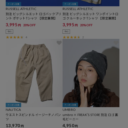
クーポン対象
クーポン対象
RUSSELL ATHLETIC
RUSSELL ATHLETIC
別注 ビッグシルエット ロゴバックプリ
別注 ビッグシルエット ワンポイントロ
ント ポケットTシャツ 【限定展開】
ゴ クルーネック Tシャツ 【限定展開】
3,995
3,995
20%OFF
20%OFF
円
円
予約
予約
4
2
クーポン対象
クーポン対象
NAUTICA
UMBRO
ウエストスピンドル イージーチノパン
umbro × FREAK'S STORE 別注 ロゴ 裏
ツ
毛ビーニー
13,970
4,950
円
円