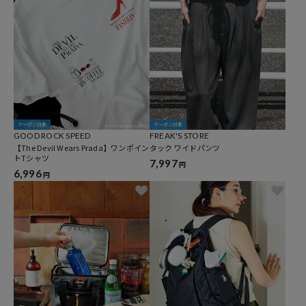
クーポン対象
クーポン対象
GOOD ROCK SPEED
FREAK'S STORE
【The Devil Wears Prada】ワンポイン
タック ワイドパンツ
トTシャツ
7,997
円
6,996
円