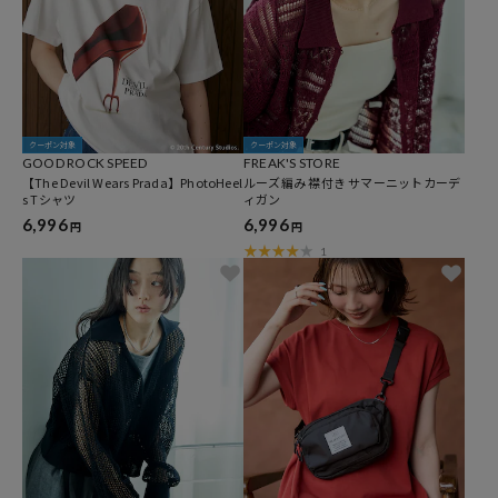
クーポン対象
クーポン対象
GOOD ROCK SPEED
FREAK'S STORE
【The Devil Wears Prada】PhotoHeel
ルーズ編み 襟付き サマーニットカーデ
s Tシャツ
ィガン
6,996
6,996
円
円
1