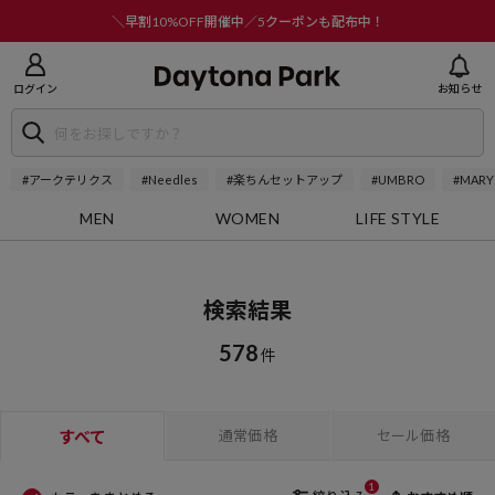
ニューを閉じる
＼早割10%OFF開催中／5クーポンも配布中！
ログイン
お知らせ
#アークテリクス
#Needles
#楽ちんセットアップ
#UMBRO
#MARY
MEN
WOMEN
LIFE STYLE
検索結果
578
件
すべて
通常価格
セール価格
1