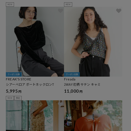
NEW
NEW
クーポン対象
クーポン対象
FREAK'S STORE
Freada
シアーベロア ボートネックロンT
2WAY 花柄 サテン キャミ
5,995
11,000
円
円
NEW
予約