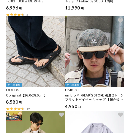
T-38 2TUCK WIDE PANTS
トアップ Fabric by SOLOTEX(R)
6,996
11,990
円
円
5
クーポン対象
クーポン対象
OOFOS
UMBRO
Ooriginal【26.0-28.0cm】
umbro × FREAK'S STORE 別注 2トーン
フラットバイザー キャップ 【新色追
8,580
円
加】
4,950
円
12