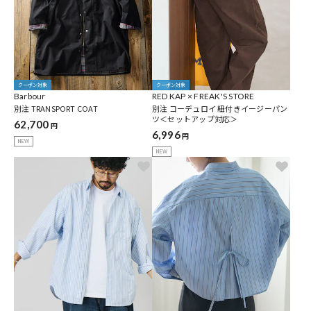
クーポン対象
クーポン対象
Barbour
RED KAP × FREAK'S STORE
別注 TRANSPORT COAT
別注 コーデュロイ 紐付きイージーパン
ツ＜セットアップ対応＞
62,700
円
6,996
円
NEW
NEW