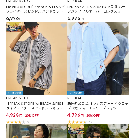
FREAK'S STORE
RED KAP
FREAK'S STORE for BEACH & FES タイ
RED KAP × FREAK'S STORE 別注 ハー
プライター スピンドル バンドカラーシ
フジップ プルオーバー ロングスリーブ
ャツ
シャツ
6,996
6,996
円
円
クーポン対象
クーポン対象
FREAK'S STORE
RED KAP
【FREAK'S STORE for BEACH & FES】
新色追加 別注 オックスフォード クロッ
タイプライター スピンドル レギュラー
プド丈 ショートスリーブシャツ
カラー ショートスリーブシャツ
4,928
4,796
20%OFF
20%OFF
円
円
21
17