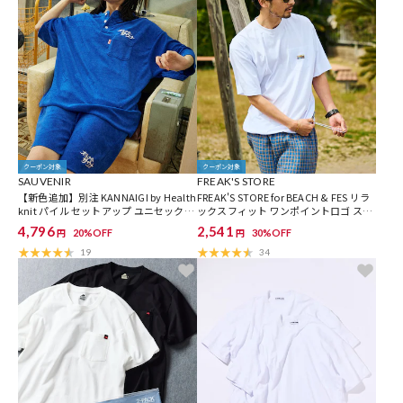
クーポン対象
クーポン対象
SAUVENIR
FREAK'S STORE
【新色追加】別注 KANNAIGI by Health
FREAK'S STORE for BEACH & FES リラ
knit パイル セットアップ ユニセックス
ックスフィット ワンポイントロゴ スピ
対応
ンドル ポケットTシャツ
4,796
2,541
20%OFF
30%OFF
円
円
19
34