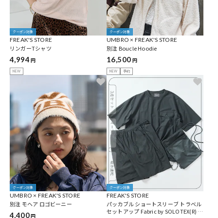
クーポン対象
クーポン対象
FREAK'S STORE
UMBRO × FREAK'S STORE
リンガーTシャツ
別注 Boucle Hoodie
4,994
16,500
円
円
NEW
NEW
予約
クーポン対象
クーポン対象
UMBRO × FREAK'S STORE
FREAK'S STORE
別注 モヘア ロゴビーニー
パッカブル ショートスリーブ トラベル
セットアップ Fabric by SOLOTEX(R) ミ
4,400
円