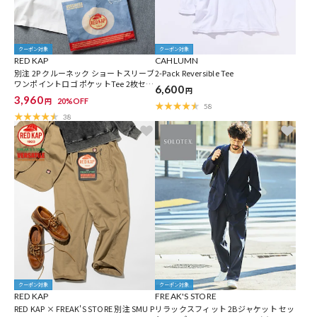
クーポン対象
クーポン対象
RED KAP
CAHLUMN
別注 2P クルーネック ショートスリーブ
2-Pack Reversible Tee
ワンポイントロゴ ポケットTee 2枚セッ
6,600
円
ト
3,960
20%OFF
円
58
38
クーポン対象
クーポン対象
RED KAP
FREAK'S STORE
RED KAP × FREAK'S STORE 別注 SMU P
リラックスフィット 2Bジャケット セッ