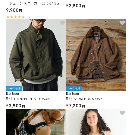
ージェーン スニーカー[23.0-24.5cm]
52,800
円
限定展開
9,900
円
37
クーポン対象
クーポン対象
Barbour
Barbour
別注 TRANSPORT BLOUSON
別注 BEDALE OS Sleeve
53,900
57,200
円
円