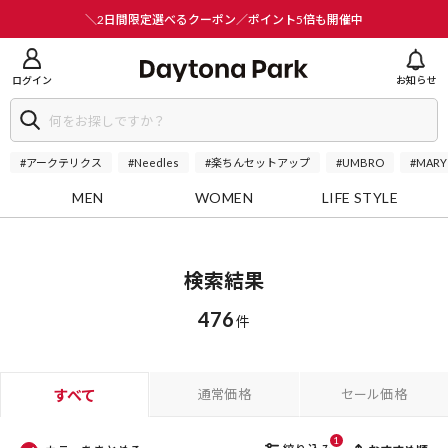
ニューを閉じる
＼2日間限定選べるクーポン／ポイント5倍も開催中
ログイン
お知らせ
#アークテリクス
#Needles
#楽ちんセットアップ
#UMBRO
#MARY
MEN
WOMEN
LIFE STYLE
検索結果
476
件
すべて
通常価格
セール価格
1