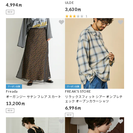
ULDE
4,994
円
3,630
円
NEW
1
クーポン対象
クーポン対象
Freada
FREAK'S STORE
オーガンジー サテン フレア スカート
リラックスフィット シアー オンブレチ
ェック オープンカラーシャツ
13,200
円
6,996
円
NEW
NEW