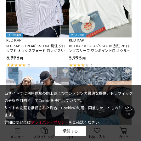
クーポン対象
クーポン対象
RED KAP
RED KAP
RED KAP × FREAK'S STORE 別注 クロ
RED KAP × FREAK'S STORE 別注 2P ロ
ップド オックスフォード ロングスリー
ングスリーブ ワンポイントロゴ クルー
ブ ワークシャツ
ネック ポケットTシャツ [2枚セット]
6,996
5,995
円
円
2
1
当サイトでは利用体験の向上およびコンテンツの最適な提供、トラフィック
の分析を目的としてCookieを使用しています。
サイトの閲覧を継続された場合、Cookieの利用に同意したことものといたし
ます。
詳細については
プライバシーポリシー
をご確認ください。
承諾する
メニュー
スタイリング
探す
お気に入り
カート
クーポン対象
クーポン対象