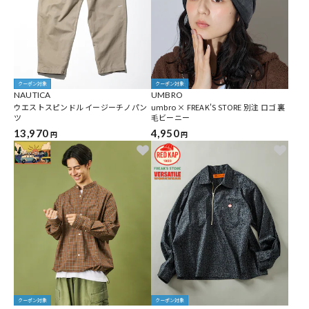
クーポン対象
クーポン対象
NAUTICA
UMBRO
ウエストスピンドル イージーチノパン
umbro × FREAK'S STORE 別注 ロゴ 裏
ツ
毛ビーニー
13,970
4,950
円
円
クーポン対象
クーポン対象