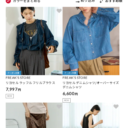
絞り込み
カラーをまとめる
おすすめ順
クーポン対象
クーポン対象
FREAK'S STORE
FREAK'S STORE
リヨセル ラッフル フリルブラウス
リヨセル デニムシャツ/オーバーサイズ
デニムシャツ
7,997
円
6,600
円
NEW
NEW