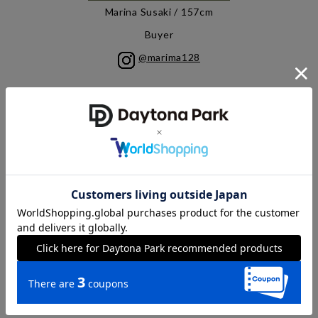
Marina Susaki / 157cm
Buyer
@marima128
Kanna Suzuki / 160cm
Press
@kannagg
Archives
過去のライブ配信