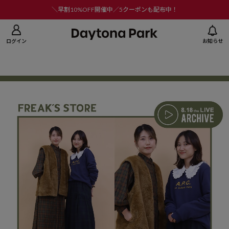
ニューを閉じる
＼早割10%OFF開催中／5クーポンも配布中！
ログイン
お知らせ