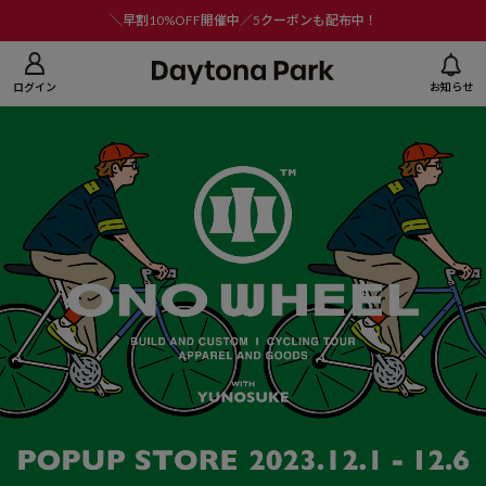
ニューを閉じる
＼早割10%OFF開催中／5クーポンも配布中！
ログイン
お知らせ