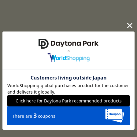
@fukuda_f
actory