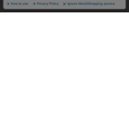
承諾する
メニュー
スタイリング
探す
お気に入り
カート
Daytona Park ONLINE 公式アプリ
デイトナパークの最新情報をイチ早くお知らせ！