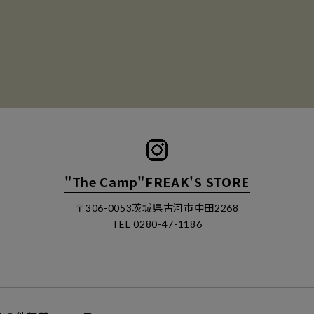
＠williams_brookl
yn_restaurant
@pasarkitchen
＠449_cutletsandwich_coffee
@tesoro029
"The Camp"FREAK'S STORE
〒306-0053茨城県古河市中田2268
TEL 0280-47-1186