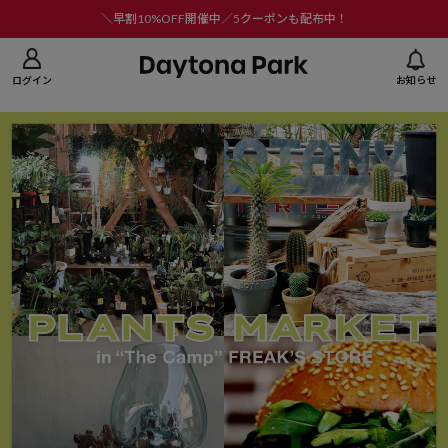
ニューを閉じる
＼早割10%OFF開催中／5クーポンも配布中！
ログイン
お知らせ