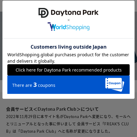
会員サービス＜Daytona Park Club＞について
2022年11月29日に本サイト名がDaytona Parkへ変更になり、モールへ
とリニューアルとなった事に伴いまして 会員サービス「FREAK'S CLU
B」は「Daytona Park Club」へと名称が変更になりました。