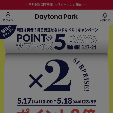
ニューを閉じる
＼早割10%OFF開催中／5クーポンも配布中！
ログイン
お知らせ