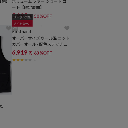
展開】
ボリューム ファー ショート コ
ート【限定展開】
5,995
50%OFF
円
クーポン対象
タイムセール
25
Firsthand
オーバーサイズ ウール混 ニット
カバーオール / 配色ステッチ ニ
ットジャケット
6,919
63%OFF
円
1
31