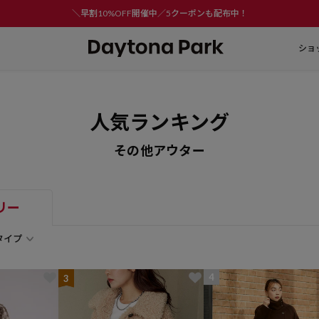
＼早割10%OFF開催中／5クーポンも配布中！
ショ
人気ランキング
その他アウター
リー
タイプ
4
3