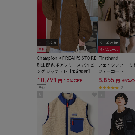
クーポン対象
クーポン対象
早割
タイムセール
Champion × FREAK'S STORE
Firsthand
別注 配色 ボアフリース パイピ
フェイクファー ミド
ング ジャケット【限定展開】
ファーコート
10,791
8,855
10%OFF
65%O
円
円
2
予約
6
7