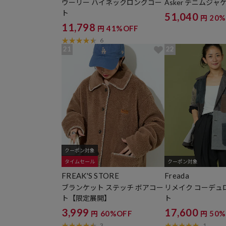
ウーリー ハイネックロングコー
Asker デニムジャ
ト
51,040
20%
円
11,798
41%OFF
円
6
21
22
クーポン対象
タイムセール
クーポン対象
FREAK'S STORE
Freada
ブランケット ステッチ ボアコー
リメイク コーデュ
ト【限定展開】
ト
3,999
17,600
60%OFF
50%
円
円
3
1