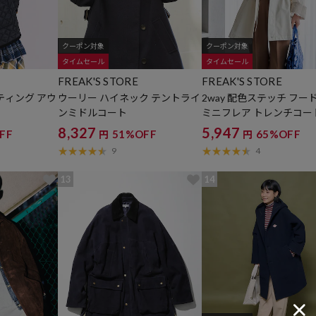
クーポン対象
クーポン対象
タイムセール
タイムセール
FREAK'S STORE
FREAK'S STORE
ティング アウ
ウーリー ハイネック テントライ
2way 配色ステッチ フー
ンミドルコート
ミニフレア トレンチコー
8,327
5,947
FF
51%OFF
65%OFF
円
円
9
4
13
14