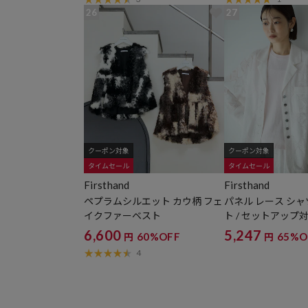
26
27
クーポン対象
クーポン対象
タイムセール
タイムセール
Firsthand
Firsthand
ペプラムシルエット カウ柄 フェ
パネル レース シャ
イクファーベスト
ト / セットアップ
6,600
5,247
60%OFF
65%O
円
円
4