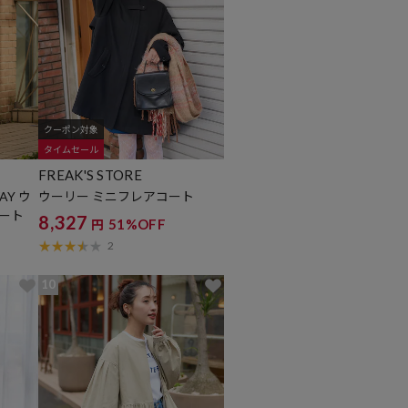
クーポン対象
タイムセール
FREAK'S STORE
Y ウ
ウーリー ミニフレアコート
コート
8,327
51%OFF
円
2
10