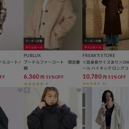
クーポン対象
クーポン対象
タイムセール
タイムセール
PUBLUX
FREAK'S STORE
ルコート /
プードルファーコート 限定展
＜低身長サイズあり＞2WA
開
ール ハイネック ロング
6,360
10,780
FF
51%OFF
51%OFF
円
円
11
4
8
9