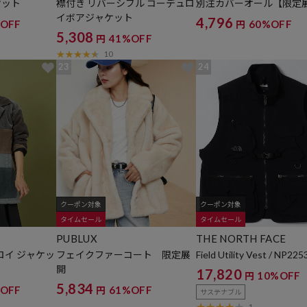
ケット
襟付き リバーシブル コーデュロ
別注カバーオール【限定
イボアジャケット
4,796
OFF
60%OFF
円
5,308
41%OFF
円
10
23
24
クーポン対象
クーポン対象
タイムセール
タイムセール
PUBLUX
THE NORTH FACE
ロイ ジャケッ
フェイクファーコート 限定展
Field Utility Vest / NP225
開
17,820
10%OFF
円
5,834
OFF
61%OFF
円
サステナブル
1