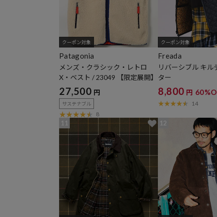
クーポン対象
クーポン対象
Patagonia
Freada
メンズ・クラシック・レトロ
リバーシブル キル
X・ベスト / 23049 【限定展開】
ター
27,500
8,800
60%O
円
円
14
サステナブル
8
11
12