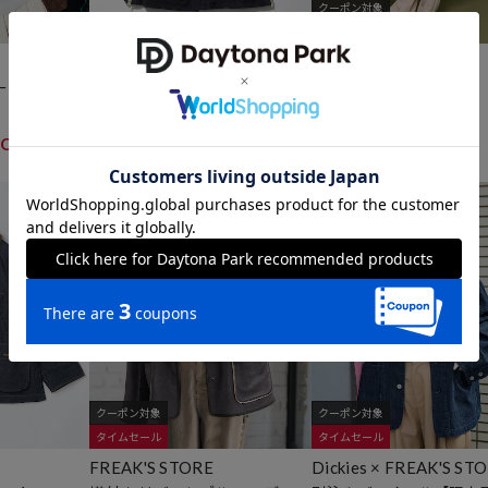
クーポン対象
タイムセール
CAHLUMN
DANTON
ード カーコー
Goat Suede Hunting Jacket
HOODED LONG COAT
129,800
34,320
20%OFF
円
円
OFF
3
3
18
19
クーポン対象
クーポン対象
タイムセール
タイムセール
FREAK'S STORE
Dickies × FREAK'S ST