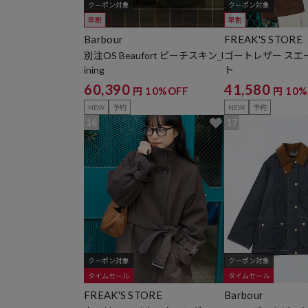
クーポン対象
クーポン対象
早割
早割
Barbour
FREAK'S STORE
別注OS Beaufort ピーチスキン_l
ゴートレザー スエ
ining
ト
60,390
41,580
10%OFF
10%
円
円
NEW
予約
NEW
予約
16
17
クーポン対象
クーポン対象
タイムセール
タイムセール
FREAK'S STORE
Barbour