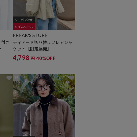
クーポン対象
タイムセール
FREAK'S STORE
ド付き
ティアード切り替えフレアジャ
ト
ケット【限定展開】
4,798
40%OFF
円
15