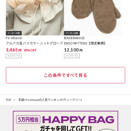
クーポン対象
クーポン対象
Firsthand
BASERANGE
アルパカ混 バイカラー ニットグローブ
ENSO MITTENS【限定展開】
3,465
12,100
30%OFF
円
円
サステナブル
サステナブル
この条件ですべて見る
TOP
手袋×Firsthandの人気ランキング(ウィークリー)