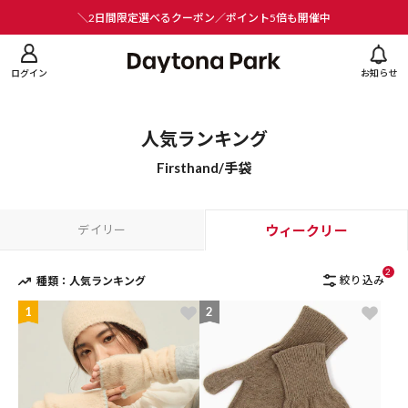
ニューを閉じる
＼2日間限定選べるクーポン／ポイント5倍も開催中
ログイン
お知らせ
人気ランキング
Firsthand/手袋
デイリー
ウィークリー
2
絞り込み
種類：人気ランキング
1
2