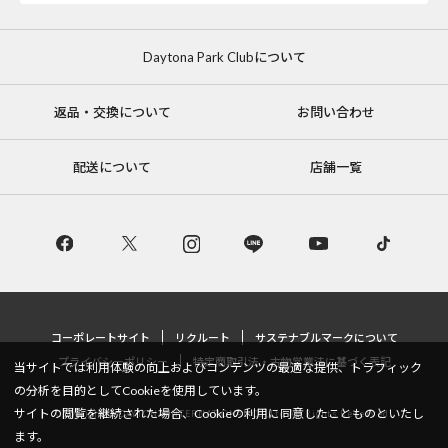
Daytona Park Clubについて
返品・交換について
お問い合わせ
配送について
店舗一覧
コーポレートサイト
リクルート
サステナブルマークについて
プライバシーポリシー
特定商取引法・古物営業法に基づく表記
当サイトでは利用体験の向上およびコンテンツの最適な提供、トラフィック
の分析を目的としてCookieを使用しています。
サイトの閲覧を継続された場合、Cookieの利用に同意したことものといたし
Copyright © DAYTONA INTERNATIONAL Co.,Ltd All Rights Reserved.
ます。