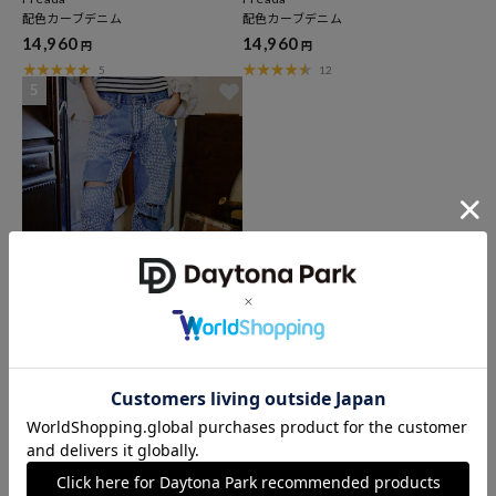
配色カーブデニム
配色カーブデニム
14,960
14,960
円
円
5
12
5
クーポン対象
WINWINWIN × Freada
Vintageハンドステッチ リメイク デニ
ムパンツ
88,000
円
この条件ですべて見る