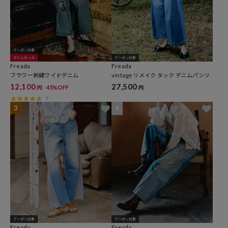
クーポン対象
タイムセール
クーポン対象
Freada
Freada
フラワー刺繍ワイドデニム
vintage リメイク タック デニムパンツ
12,100
27,500
45%OFF
円
円
7
3
4
クーポン対象
クーポン対象
Freada
Freada