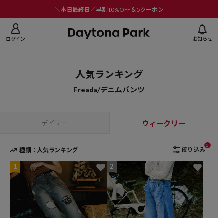
ニューを閉じる
＼本日最終日／早割10%OFF＆5クーポン
ログイン
お知らせ
人気ランキング
Freada/デニムパンツ
デイリー
ウィークリー
3
絞り込み
種類：人気ランキング
1
2