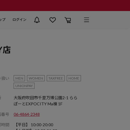
ップ
ログイン
Y店
り扱い
MEN
WOMEN
TAXFREE
HOME
UNIONPAY
所
大阪府吹田市千里万博公園2-1 らら
ぽーとEXPOCITY Ma棟 1F
話番号
06-4864-2348
業時間
【平日】 10:00-20:00