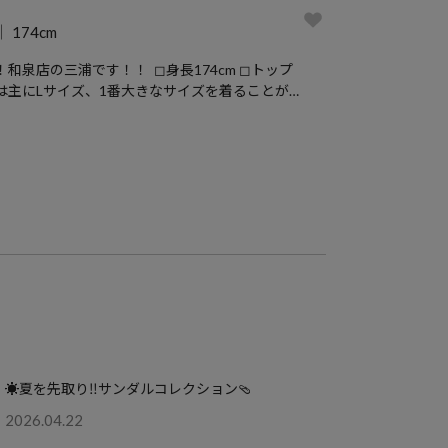
174cm
和泉店の三浦です！！ ◻︎身長174cm ◻︎トップ
は主にLサイズ、1番大きなサイズを着ることが多
︎足のサイズ26.5cm ストリート、ワークスタイル
す！！ 私の公式LINEアカウントができました！
商品やコーディネートのお悩みはぜひ私の公式LI
加してお気軽にご相談ください！ https://lin.e
☀️夏を先取り‼️サンダルコレクション🩴
2026.04.22