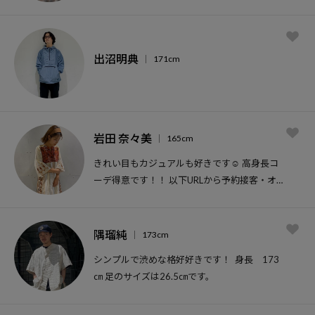
す。 趣味:おさんぽ
出沼明典
171cm
岩田 奈々美
165cm
きれい目もカジュアルも好きです☺︎ 高身長コ
ーデ得意です！！ 以下URLから予約接客・オン
ライン接客承ります！↓↓ <a href =
"https://airrsv.net/freaksstoretachihi/calendar">
https://airrsv.net/freaksstoretachihi/calendar</a>
隅瑠純
173cm
シンプルで渋めな格好好きです！ 身長 173
㎝ 足のサイズは26.5㎝です。