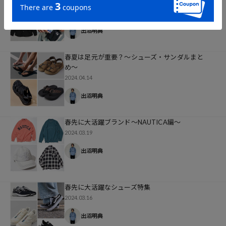
ストアイテム集〜
2024.04.15
出沼明典
春夏は足元が重要？〜シューズ・サンダルまと
め〜
2024.04.14
出沼明典
春先に大活躍ブランド〜NAUTICA編〜
2024.03.19
出沼明典
春先に大活躍なシューズ特集
2024.03.16
出沼明典