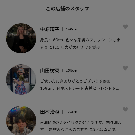
この店舗のスタッフ
中原璃子
160cm
身長 : 160cm 色々な系統のファッションしま
す☺︎ とにかく犬が大好きです🐻🌙
山田樹菜
158cm
ご覧いただきありがとうございます🤲🏼
158cm、骨格ストレート 古着とトレンドをミ
ックスさせたコーディネートが好きです🧚🏻‍♀️
田村治暉
173cm
古着MIXのスタイリグが好きですが、色々着ま
す！ 是非みなさんのご参考になれば幸いで