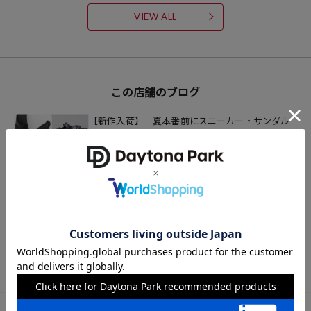
VIEW ALL
この店舗のブログ
【新作入荷】 夏本番前にスニーカー・サンダル
を揃える！
2024.06.18
出沼明典
【ARC'TERYX】ジャケット入荷！！
2024.04.26
出沼明典
欲しくなった頃には時すでに遅し？〜夏を攻略マ