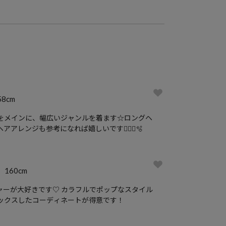
58cm
をメインに、幅広いジャンルを着ます☆ロングヘ
アアレンジも参考になれば嬉しいです🧏🏻‍♀️🫧
160cm
チャーが大好きです♡ カラフルでポップなスタイル
ックスしたコーディネートが得意です！