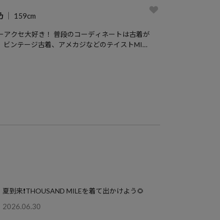
乃
159cm
き！ 普段のコーディネートは古着が
、ビンテージ古着、アメカジなどのテイストMIX
・オンライン接客は以下URL
ksstorelalapo
rsv.net/ freaksstorelalapoyo
悠里乃の公式LINEは下記IDで入れ
 ↓↓↓ @804wmtkj
夏到来❗️THOUSAND MILEを着て出かけよう🌻
2026.06.30