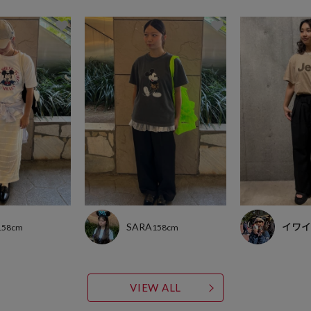
SARA
イワイ
158cm
158cm
VIEW ALL