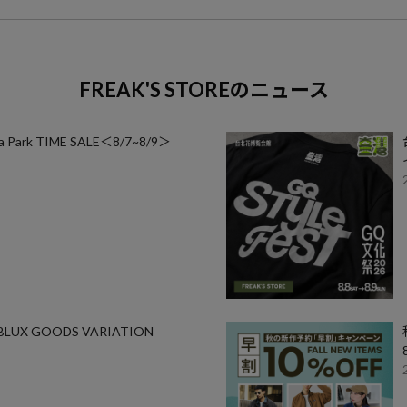
FREAK'S STORE
のニュース
ark TIME SALE＜8/7~8/9＞
BLUX GOODS VARIATION