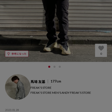
0
177cm
馬場 友基
FREAK'S STORE
FREAK'S STORE MEN'S ANDY FREAK'S STORE
2023.01.28