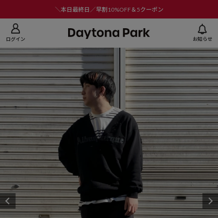
ニューを閉じる
＼本日最終日／早割10%OFF＆5クーポン
ログイン
お知らせ