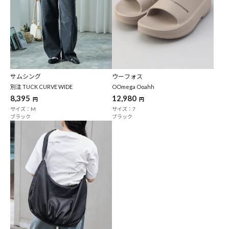
サムシング
ウーフォス
別注 TUCK CURVE WIDE
OOmega Ooahh
8,395
12,980
円
円
サイズ：M
サイズ：7
ブラック
ブラック