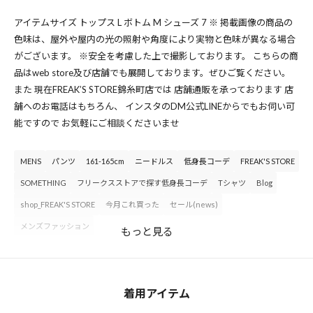
アイテムサイズ トップス L ボトム M シューズ 7 ※ 掲載画像の商品の
色味は、屋外や屋内の光の照射や角度により実物と色味が異なる場合
がございます。 ※安全を考慮した上で撮影しております。 こちらの商
品はweb store及び店舗でも展開しております。ぜひご覧ください。
また 現在FREAK’S STORE錦糸町店では 店舗通販を承っております 店
舗へのお電話はもちろん、 インスタのDM公式LINEからでもお伺い可
能ですので お気軽にご相談くださいませ
MENS
パンツ
161-165cm
ニードルス
低身長コーデ
FREAK'S STORE
SOMETHING
フリークスストアで探す低身長コーデ
Tシャツ
Blog
shop_FREAK'S STORE
今月これ買った
セール(news)
メンズファッション
もっと見る
着用アイテム