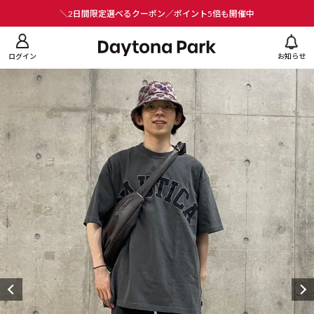
ニューを閉じる
＼2日間限定選べるクーポン／ポイント5倍も開催中
ログイン
お知らせ