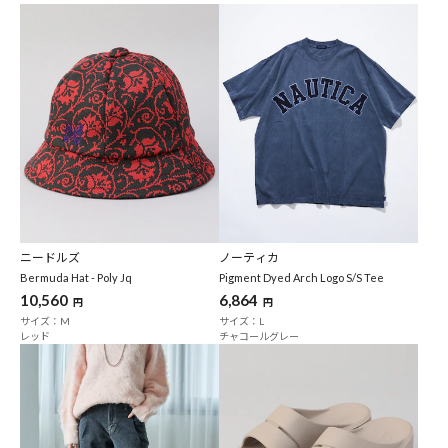
ニードルズ
ノーティカ
Bermuda Hat - Poly Jq
Pigment Dyed Arch Logo S/S Tee
10,560
6,864
円
円
サイズ：M
サイズ：L
レッド
チャコールグレー