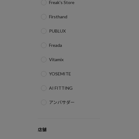
Freak's Store
Firsthand
PUBLUX
Freada
Vitamix
YOSEMITE
AI FITTING
アンバサダー
店舗