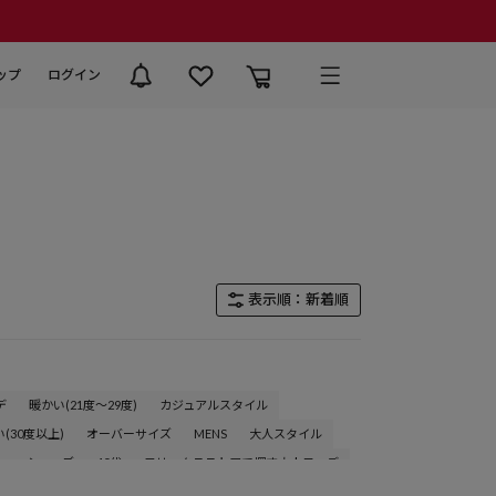
ップ
ログイン
表示順：新着順
デ
暖かい(21度～29度)
カジュアルスタイル
(30度以上)
オーバーサイズ
MENS
大人スタイル
ル
シューズ
40代
フリークスストアで探す大人コーデ