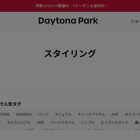
＼早割10%OFF開催中／5クーポンも配布中！
ショ
スタイリング
で人気タグ
 STORE
WOMENS
パンツ
カジュアル
トレンドアイテム
20代
大人コー
E
大人カジュアル
30代
パンツスタイル
シンプル
ビッグシルエット
暑い
ドパンツ
大人可愛い
別注アイテム
トレンドカジュアルスタイル
大人シンプ
ュアル
カットソー