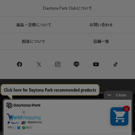
Daytona Park Clubについて
返品・交換について
お問い合わせ
配送について
店舗一覧
コーポレートサイト
リクルート
サステナブルマークについて
プライバシーポリシー
特定商取引法・古物営業法に基づく表記
当サイトでは利用体験の向上およびコンテンツの最適な提供、トラフィック
の分析を目的としてCookieを使用しています。
サイトの閲覧を継続された場合、Cookieの利用に同意したことものといたし
Copyright © DAYTONA INTERNATIONAL Co.,Ltd All Rights Reserved.
ます。
詳細については
プライバシーポリシー
をご確認ください。