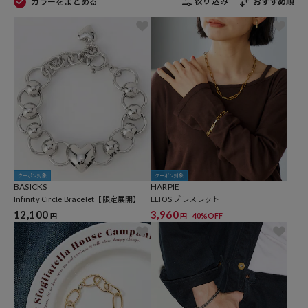
絞り込み
カラーをまとめる
おすすめ順
クーポン対象
クーポン対象
BASICKS
HARPIE
Infinity Circle Bracelet【限定展開】
ELIOS ブレスレット
12,100
3,960
40%OFF
円
円