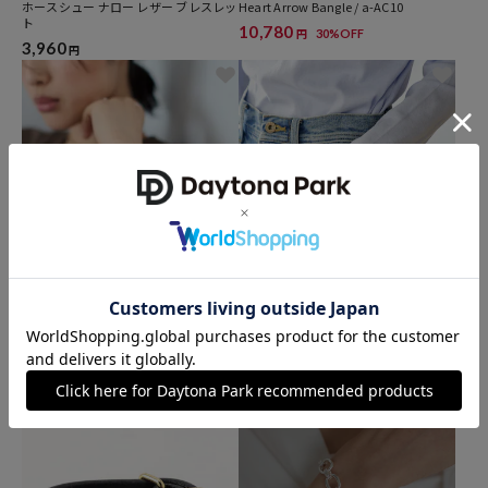
ホースシュー ナロー レザー ブレスレッ
Heart Arrow Bangle / a-AC10
ト
10,780
30%OFF
円
3,960
円
クーポン対象
クーポン対象
Junco Paris
HARPIE
vintage glass heart bracelet / BRT26P
PHOEBEバングル
-40 / ヴィンテージ ハートモチーフ ガラ
2,200
50%OFF
円
ス チェーン ブレスレット
17,600
円