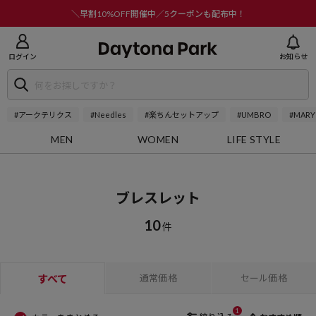
ニューを閉じる
＼早割10%OFF開催中／5クーポンも配布中！
ログイン
お知らせ
#アークテリクス
#Needles
#楽ちんセットアップ
#UMBRO
#MARY
MEN
WOMEN
LIFE STYLE
ブレスレット
10
件
すべて
通常価格
セール価格
1