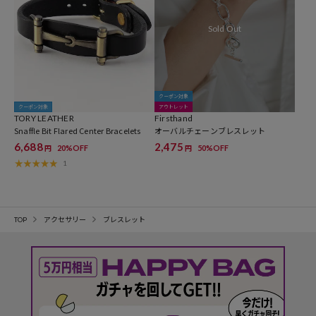
クーポン対象
クーポン対象
アウトレット
TORY LEATHER
Firsthand
Snaffle Bit Flared Center Bracelets
オーバルチェーンブレスレット
6,688
2,475
20%OFF
50%OFF
円
円
1
TOP
アクセサリー
ブレスレット