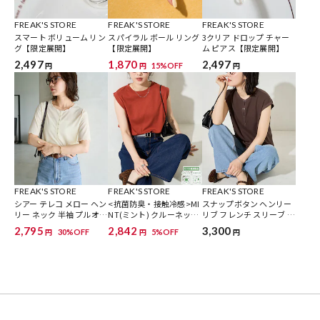
FREAK'S STORE
FREAK'S STORE
FREAK'S STORE
【限定展開】26SS商品はこちらから
スマート ボリューム リン
スパイラル ボール リング
3クリア ドロップ チャー
グ【限定展開】
【限定展開】
ム ピアス【限定展開】
2,497
1,870
2,497
15%OFF
円
円
円
参考価格
2,992
円（2026年5月8日時点）
※「参考価格」とは、Daytona Parkにおける対象商品の通常販売（先
行予約・先行割引は含まれません）開始時点の価格です。
FREAK'S STORE
FREAK'S STORE
FREAK'S STORE
ブランド説明
シアー テレコ メロー ヘン
<抗菌防臭・接触冷感>MI
スナップボタン ヘンリー
リー ネック 半袖 プルオー
NT(ミント) クルーネック
リブ フレンチ スリーブ ト
【FREAK'S STORE / フリークスストア】「アメリカの豊かさとワクワ
バー【限定展開】
ノースリーブ Tシャツ
ップス【限定展開】
2,795
2,842
3,300
30%OFF
5%OFF
円
円
円
ク・ドキドキを日本に伝えたい」という想いからスタート。
【限定展開】
1986年の創業以来、洋服を中心に、カルチャーやアートなど自分たち
が本当に良いと思うものをセレクト。積極的に楽しむ生活体験者＝フ
リークとして、豊かなライフスタイルの楽しみ方をリアルに提案する
セレクトショップ。