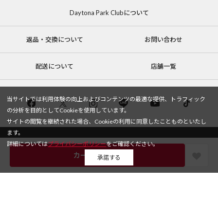
Daytona Park Clubについて
返品・交換について
お問い合わせ
配送について
店舗一覧
当サイトでは利用体験の向上およびコンテンツの最適な提供、トラフィック
の分析を目的としてCookieを使用しています。
サイトの閲覧を継続された場合、Cookieの利用に同意したことものといたし
ます。
詳細については
プライバシーポリシー
をご確認ください。
コーポレートサイト
リクルート
サステナブルマークについて
承諾する
プライバシーポリシー
特定商取引法・古物営業法に基づく表記
メニュー
スタイリング
探す
お気に入り
カート
Copyright © DAYTONA INTERNATIONAL Co.,Ltd All Rights Reserved.