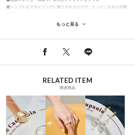
●シンプルなスタイリングに取り入れるだけで、ぐっとこなれた印象
に
●着脱しやすいフック仕様で、使い勝手の良さもポイント
もっと見る
●カジュアルからきれいめまで幅広いコーディネートにマッチ
※掲載画像の商品の色味は、屋外や屋内の光の照射や角度により実物
と色味が異なる場合がございます。また表示のサイズ感と実物は若干
異なる場合もございますので、予めご了承ください。
RELATED ITEM
※着用、お取り扱いの際は、商品についている品質表示とアテンショ
関連商品
ンタグを必ずご確認下さい。
※生地のアップ画像が実物の色味に近しいです。
※こちらの商品はオンラインストア及び一部店舗での限定展開となり
ます。