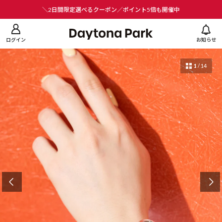
ニューを閉じる
＼2日間限定選べるクーポン／ポイント5倍も開催中
ログイン
お知らせ
1
/
14