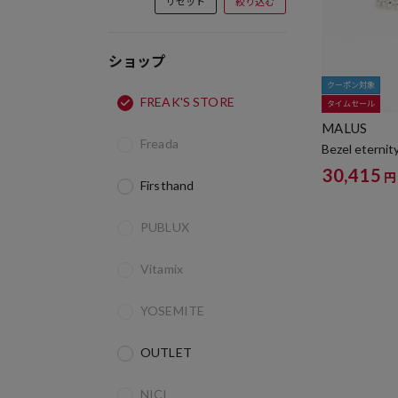
リセット
絞り込む
ショップ
クーポン対象
FREAK'S STORE
タイムセール
MALUS
Freada
Bezel eternity
30,415
円
Firsthand
PUBLUX
Vitamix
YOSEMITE
OUTLET
NICI