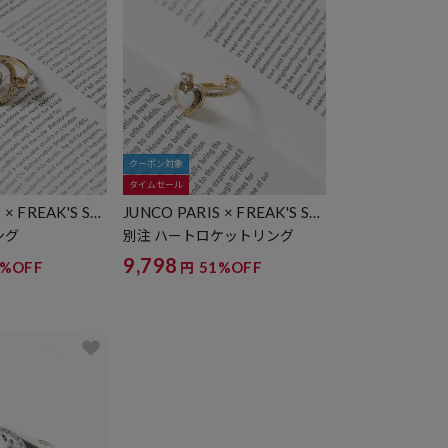
クーポン対象
タイムセール
 × FREAK'S ST
JUNCO PARIS × FREAK'S ST
ORE
ング
別注 ハートロケットリング
9,798
1%OFF
51%OFF
円