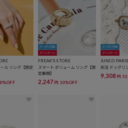
クーポン対象
クーポン対象
タイムセール
タイムセール
TORE
FREAK'S STORE
JUNCO PARIS
ORE
ボール リング【限定
スマート ボリューム リング【限
別注 ドッグリ
定展開】
9,308
5
円
2,247
20%OFF
10%OFF
円