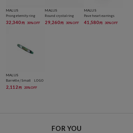
参考価格
MALUS
MALUS
MALUS
38,500
円（2025年12月18日時点）
Prong eternity ring
Round crystal ring
Pave heart earrings
※「参考価格」とは、Daytona Parkにおける対象商品の通常販売（先
32,340
29,260
41,580
30%OFF
30%OFF
30%OFF
円
円
円
行予約・先行割引は含まれません）開始時点の価格です。
ブランド説明
【MALUS / マリュス】
ノスタルジックなものに対するオマージュを主軸に、現代を自由にい
きる女性の美意識を反映した、遊び心あるクローゼット・アイテムを
展開。
MALUS
Barrette / Small LOGO
2,112
20%OFF
円
FOR YOU