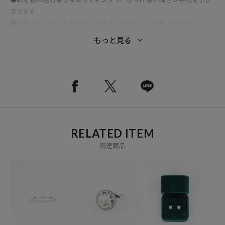
立てます
●細身のシルエットで主張しすぎず、デイリーにも取り入れやすい一
本
もっと見る
●ご自身用にはもちろん、大切な方へのギフトにもおすすめです
※メーカー型番：MSJ‐013
※掲載画像の商品の色味は、屋外や屋内の光の照射や角度により実物
と色味が異なる場合がございます。また表示のサイズ感と実物は若干
RELATED ITEM
異なる場合もございますので、予めご了承ください。
関連商品
※着用、お取り扱いの際は、商品についている品質表示とアテンショ
ンタグを必ずご確認下さい。
1188428100009