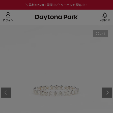
ニューを閉じる
＼早割10%OFF開催中／5クーポンも配布中！
ログイン
お知らせ
1
/
3