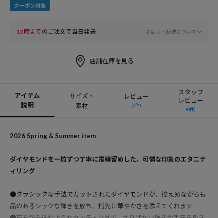
13時まで
のご注文で当日発送
お届け・配送について
店舗在庫を見る
スタッフ
アイテム
サイズ・
レビュー
レビュー
説明
素材
(0件)
(0件)
2026 Spring & Summer item
ダイヤモンドを一粒ずつ丁寧に覆輪留めした、可憐な印象のエタニテ
ィリング
●クラシックな手法でカットされたダイヤモンドが、控えめながらも
品のあるシックな輝きを放ち、指先に華やかさを添えてくれます
●石を包み込むようなセッティングで、さりげない輝きが手元を引き