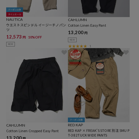
クーポン対象
タイムセール
NAUTICA
CAHLUMN
ウエストスピンドル イージーチノパン
Cotton Linen Easy Pant
ツ
13,200
円
12,573
10%OFF
円
NEW
NEW
1
クーポン対象
RED KAP
CAHLUMN
RED KAP × FREAK'S STORE 別注 SMU P
Cotton Linen Cropped Easy Pant
T-38 2TUCK WIDE PANTS
13,200
円