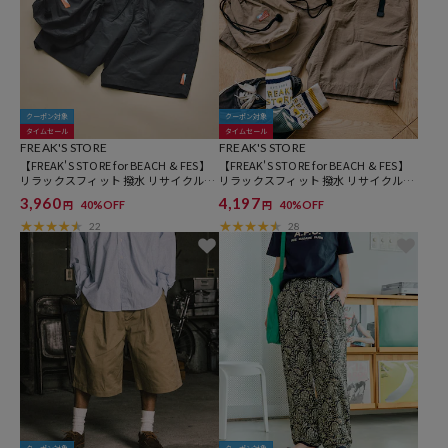
クーポン対象
クーポン対象
タイムセール
タイムセール
FREAK'S STORE
FREAK'S STORE
【FREAK'S STORE for BEACH & FES】
【FREAK'S STORE for BEACH & FES】
リラックスフィット 撥水 リサイクルナ
リラックスフィット 撥水 リサイクルナ
イロン イージーショーツ/バッグ付き
イロン ウェビングベルトショーツ/バッ
3,960
4,197
40%OFF
40%OFF
円
円
グ付き
22
28