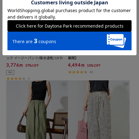
クーポン対象
クーポン対象
タイムセール
早割
タイムセール
FREAK'S STORE
FREAK'S STORE
Easy Care Fabric ワイドシルエット タ
シアー小花柄刺繍ルーズパンツ【限定
ック イージーパンツ/吸水速乾/UVカッ
展開】
ト【限定展開】
3,776
4,494
37%OFF
10%OFF
円
円
43
予約
4