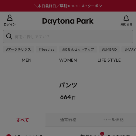
ニューを閉じる
＼本日最終日／早割10%OFF＆5クーポン
ログイン
お知らせ
#アークテリクス
#Needles
#楽ちんセットアップ
#UMBRO
#MARY
MEN
WOMEN
LIFE STYLE
パンツ
664
件
すべて
通常価格
セール価格
1