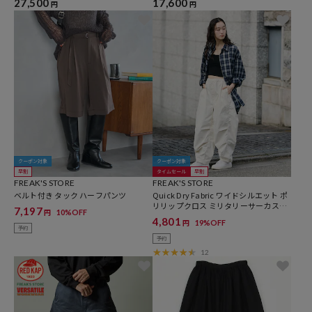
27,500
17,600
円
円
クーポン対象
クーポン対象
早割
タイムセール
早割
FREAK'S STORE
FREAK'S STORE
ベルト付き タック ハーフパンツ
Quick Dry Fabric ワイドシルエット ポ
リリップクロス ミリタリーサーカスパ
7,197
10%OFF
円
ンツ/UVカット/速乾 【限定展開】
4,801
19%OFF
円
予約
予約
12