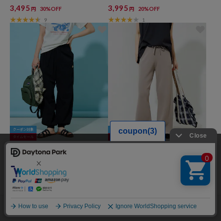
ンツ【限定展開】
3,495
3,995
30%OFF
20%OFF
円
円
9
1
クーポン対象
クーポン対象
タイムセール
タイムセール
KELTY × FREAK'S STORE
FREAK'S STORE
当サイトでは利用体験の向上およびコンテンツの最適な提供、トラフィック
<吸水速乾>別注 4wayストレッチロン
サマーニットイージーパンツ【限定展
の分析を目的としてCookieを使用しています。
グパンツ【限定展開】
開】
サイトの閲覧を継続された場合、Cookieの利用に同意したことものといたし
6,952
2,497
20%OFF
50%OFF
円
円
ます。
32
2
詳細については
プライバシーポリシー
をご確認ください。
承諾する
メニュー
スタイリング
探す
お気に入り
カート