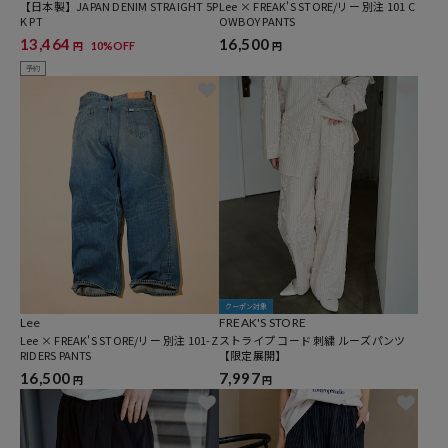
【日本製】JAPAN DENIM STRAIGHT 5P
Lee × FREAK'S STORE/リー 別注 101 C
K PT
OWBOY PANTS
13,464
16,500
10%OFF
円
円
予約
クーポン対象
Lee
FREAK'S STORE
Lee × FREAK'S STORE/リー 別注 101-Z
ストライプ コード 刺繍 ルーズパンツ
RIDERS PANTS
【限定展開】
16,500
7,997
円
円