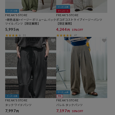
クーポン対象
クーポン対象
タイムセール
FREAK'S STORE
FREAK'S STORE
<新色追加>イージー ボリューム バック
ポコポコストライプイージーパンツ
ツイル パンツ【限定展開】
【限定展開】
5,995
4,244
15%OFF
円
円
31
47
クーポン対象
クーポン対象
早割
FREAK'S STORE
FREAK'S STORE
タック ワイドパンツ
バレル タックパンツ
7,997
7,197
10%OFF
円
円