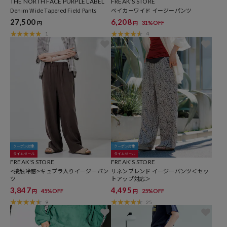
THE NORTH FACE PURPLE LABEL
FREAK'S STORE
Denim Wide Tapered Field Pants
ベイカーワイド イージーパンツ
27,500
6,208
31%OFF
円
円
1
4
クーポン対象
クーポン対象
タイムセール
タイムセール
FREAK'S STORE
FREAK'S STORE
<接触冷感>キュプラ入りイージーパン
リネンブレンド イージーパンツ＜セッ
ツ
トアップ対応＞
3,847
4,495
45%OFF
25%OFF
円
円
9
25