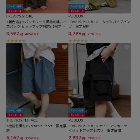
クーポン対象
クーポン対象
タイムセール
タイムセール
FREAK'S STORE
PUBLUX
<新色追加>パッチワーク風総刺繍ルー
LOVE POP STUDIO タックカーブパン
ズパンツ(セットアップ対応)【限定展
ツ 限定展開
開】
3,597
4,796
40%OFF
20%OFF
円
円
3
11
クーポン対象
クーポン対象
タイムセール
タイムセール
THE NORTH FACE
PUBLUX
<機能性素材>Versatile Short 限定展
LOVE POP STUDIO ナイロンショーツ
開
＜セットアップ対応＞ 限定展開
6,167
2,937
11%OFF
51%OFF
円
円