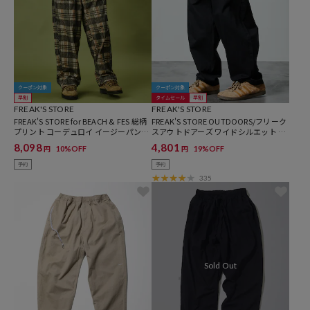
クーポン対象
クーポン対象
早割
タイムセール
早割
FREAK'S STORE
FREAK'S STORE
FREAK'S STORE for BEACH & FES 総柄
FREAK'S STORE OUTDOORS/フリーク
プリント コーデュロイ イージーパンツ
スアウトドアーズ ワイドシルエット ク
[セットアップ対応]
ライミングパンツ/デニム/チノ【限定
8,098
4,801
10%OFF
19%OFF
円
円
展開】
予約
予約
335