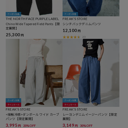
クーポン対象
クーポン対象
THE NORTH FACE PURPLE LABEL
FREAK'S STORE
Chino Wide Tapered Field Pants【限
シンチバックデニムパンツ
定展開】
12,100
円
25,300
円
23
クーポン対象
クーポン対象
タイムセール
タイムセール
FREAK'S STORE
FREAK'S STORE
<接触冷感>ダンボール ワイド カーブ
レーヨンデニムイージーパンツ【限定
パンツ【限定展開】
展開】
3,995
3,149
20%OFF
30%OFF
円
円