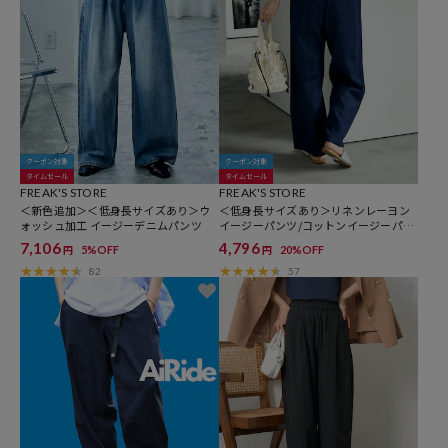
クーポン対象
クーポン対象
タイムセール
タイムセール
FREAK'S STORE
FREAK'S STORE
＜新色追加＞＜低身長サイズあり＞ウ
＜低身長サイズあり＞リネンレーヨン
ォッシュ加工 イージーデニムパンツ
イージーパンツ/コットンイージーパン
ツ
7,106
4,796
5%OFF
20%OFF
円
円
82
57