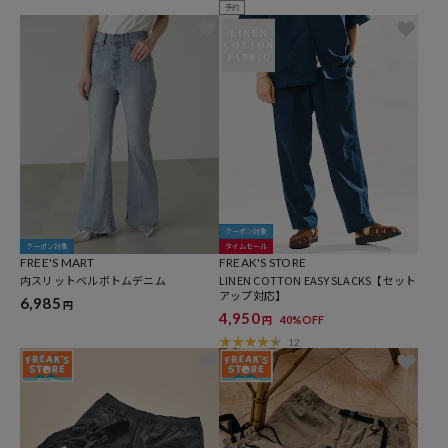
予約
クーポン対象
クーポン対象
タイムセール
FREE'S MART
FREAK'S STORE
内スリットベルボトムデニム
LINEN COTTON EASY SLACKS【セット
アップ対応】
6,985
円
4,950
40%OFF
円
12