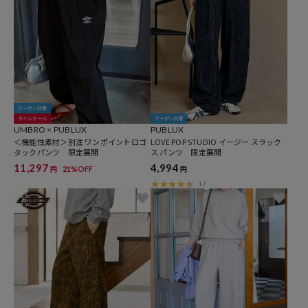
クーポン対象
タイムセール
クーポン対象
UMBRO × PUBLUX
PUBLUX
＜機能性素材＞別注 ワンポイントロゴ
LOVE POP STUDIO イージー スラック
タックパンツ 限定展開
ス パンツ 限定展開
11,297
4,994
21%OFF
円
円
17