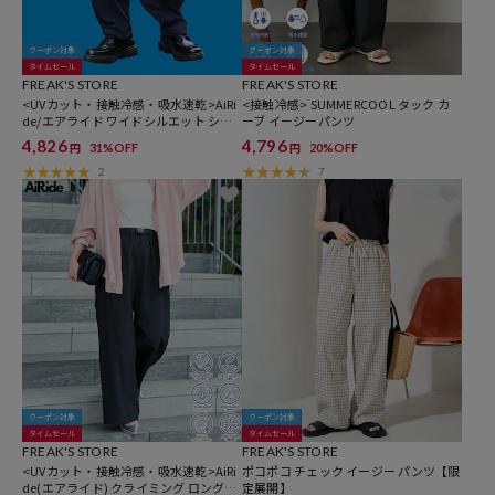
クーポン対象
クーポン対象
タイムセール
タイムセール
FREAK'S STORE
FREAK'S STORE
<UVカット・接触冷感・吸水速乾>AiRi
<接触冷感> SUMMERCOOL タック カ
de/エアライド ワイドシルエット シア
ーブ イージーパンツ
サッカー ポケッタブル クライミングパ
4,826
4,796
31%OFF
20%OFF
円
円
ンツ【限定展開】
2
7
クーポン対象
クーポン対象
タイムセール
タイムセール
FREAK'S STORE
FREAK'S STORE
<UVカット・接触冷感・吸水速乾>AiRi
ポコポコ チェック イージー パンツ【限
de(エアライド) クライミング ロングパ
定展開】