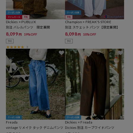
クーポン対象
クーポン対象
タイムセール
早割
早割
Dickies × PUBLUX
Champion × FREAK'S STORE
別注 バレルパンツ 限定展開
別注 スウェット パンツ【限定展開】
8,099
8,098
19%OFF
10%OFF
円
円
予約
予約
3
クーポン対象
クーポン対象
Freada
Dickies × Freada
vintage リメイク タック デニムパンツ
Dickies 別注 カーブワイドパンツ