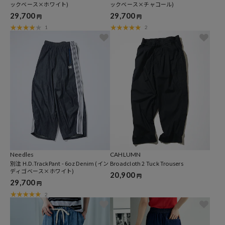
ックベース×ホワイト)
ックベース×チャコール)
29,700
29,700
円
円
1
2
Needles
CAHLUMN
別注 H.D.TrackPant - 6oz Denim (イン
Broadcloth 2 Tuck Trousers
ディゴベース×ホワイト)
20,900
円
29,700
円
2