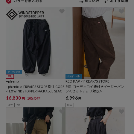
絞り込み
カラーをまとめる
おすすめ順
クーポン対象
早割
クーポン対象
+phenix
RED KAP × FREAK'S STORE
+phenix × FREAK'S STORE 別注 GORE
別注 コーデュロイ 紐付きイージーパン
-TEX WINDSTOPPER PACKABLE SLACK
ツ＜セットアップ対応＞
S【セットアップ対応】
16,830
6,996
10%OFF
円
円
NEW
予約
NEW