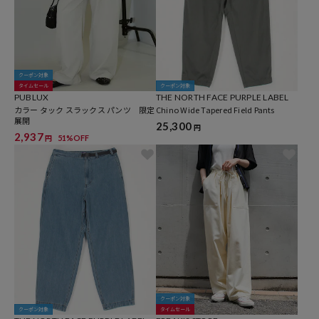
クーポン対象
タイムセール
クーポン対象
PUBLUX
THE NORTH FACE PURPLE LABEL
カラー タック スラックス パンツ 限定
Chino Wide Tapered Field Pants
展開
25,300
円
2,937
51%OFF
円
クーポン対象
クーポン対象
タイムセール