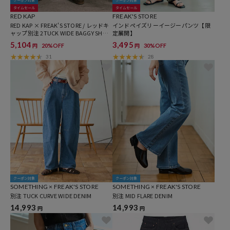
クーポン対象
クーポン対象
タイムセール
タイムセール
RED KAP
FREAK'S STORE
RED KAP × FREAK'S STORE / レッドキ
インドペイズリーイージーパンツ【限
ャップ別注 2TUCK WIDE BAGGY SHOR
定展開】
TS
5,104
3,495
20%OFF
30%OFF
円
円
31
28
クーポン対象
クーポン対象
SOMETHING × FREAK'S STORE
SOMETHING × FREAK'S STORE
別注 TUCK CURVE WIDE DENIM
別注 MID FLARE DENIM
14,993
14,993
円
円