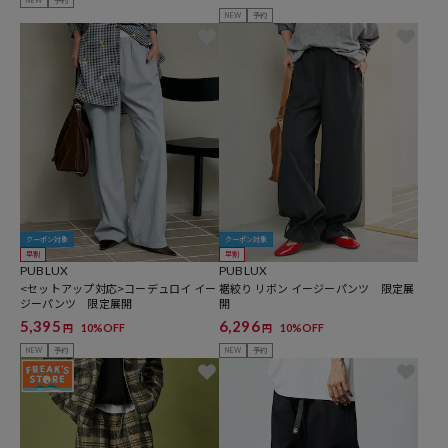
NEW
予約
クーポン対象
クーポン対象
早割
早割
PUBLUX
PUBLUX
<セットアップ対応>コーデュロイ イー
裾絞り リボン イージーパンツ 限定展
ジーパンツ 限定展開
開
5,395
6,296
10%OFF
10%OFF
円
円
NEW
予約
NEW
予約