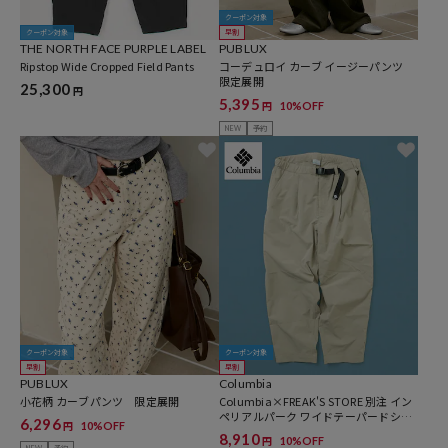
クーポン対象
クーポン対象
早割
THE NORTH FACE PURPLE LABEL
PUBLUX
Ripstop Wide Cropped Field Pants
コーデュロイ カーブ イージーパンツ
限定展開
25,300
円
5,395
10%OFF
円
NEW
予約
クーポン対象
クーポン対象
早割
早割
PUBLUX
Columbia
小花柄 カーブパンツ 限定展開
Columbia×FREAK'S STORE 別注 イン
ペリアルパーク ワイドテーパードシル
6,296
10%OFF
円
エット クライミングパンツ【限定展
8,910
10%OFF
円
開】
NEW
予約