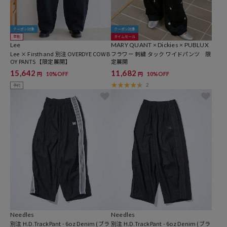
クーポン対象
クーポン対象
早割
タイムセール
Lee
MARY QUANT × Dickies × PUBLUX
Lee × Firsthand 別注 OVERDYE COWB
フラワー 刺繍 タック ワイドパンツ 限
OY PANTS 【限定展開】
定展開
15,642
11,682
10%OFF
10%OFF
円
円
2
予約
Needles
Needles
別注 H.D.TrackPant - 6oz Denim (ブラ
別注 H.D.TrackPant - 6oz Denim (ブラ