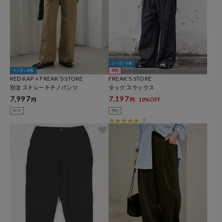
クーポン対象
クーポン対象
早割
RED KAP × FREAK'S STORE
FREAK'S STORE
別注 ストレートチノパンツ
タック スラックス
7,997
7,197
10%OFF
円
円
NEW
予約
2