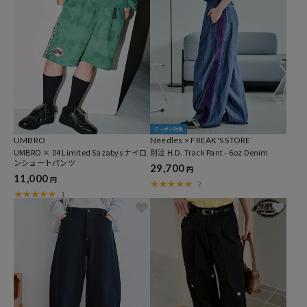
クーポン対象
UMBRO
Needles × FREAK'S STORE
UMBRO × 04 Limited Sazabys ナイロ
別注 H.D. Track Pant - 6oz Denim
ンショートパンツ
29,700
円
11,000
円
2
1