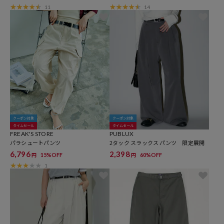
11
14
クーポン対象
クーポン対象
タイムセール
タイムセール
FREAK'S STORE
PUBLUX
パラシュートパンツ
2タック スラックス パンツ 限定展開
6,796
2,398
15%OFF
60%OFF
円
円
1