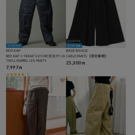
サステナブル
クーポン対象
クーポン対象
RED KAP
BASE RANGE
RED KAP × FREAK'S STORE 別注 PT-20
CABLE PANTS 【限定展開】
TWILL BARREL LEG PANTS
25,300
円
7,997
円
1