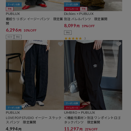
クーポン対象
クーポン対象
早割
タイムセール
早割
PUBLUX
Dickies × PUBLUX
裾絞り リボン イージーパンツ 限定展
別注 バレルパンツ 限定展開
開
8,099
19%OFF
円
6,296
10%OFF
円
予約
NEW
予約
3
クーポン対象
クーポン対象
タイムセール
PUBLUX
UMBRO × PUBLUX
LOVE POP STUDIO イージー スラック
＜機能性素材＞別注 ワンポイントロゴ
ス パンツ 限定展開
タックパンツ 限定展開
4,994
11,297
21%OFF
円
円