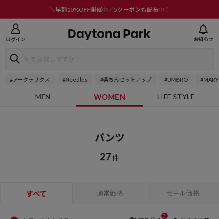
ニューを閉じる
＼早割10%OFF開催中／5クーポンも配布中！
ログイン
お知らせ
#アークテリクス
#Needles
#楽ちんセットアップ
#UMBRO
#MARY
MEN
WOMEN
LIFE STYLE
パンツ
27
件
すべて
通常価格
セール価格
3