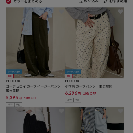
絞り込み
カラーをまとめる
おすすめ順
クーポン対象
クーポン対象
早割
早割
PUBLUX
PUBLUX
コーデュロイ カーブ イージーパンツ
小花柄 カーブパンツ 限定展開
限定展開
6,296
10%OFF
円
5,395
10%OFF
円
NEW
予約
NEW
予約