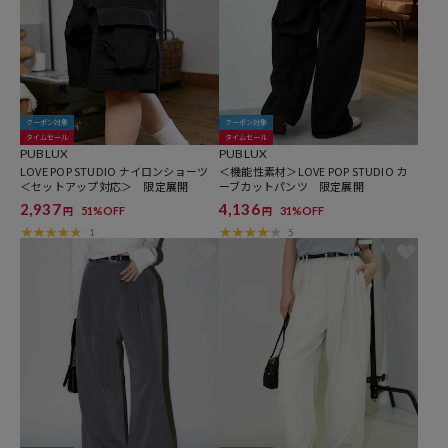
クーポン対象
クーポン対象
タイムセール
タイムセール
PUBLUX
PUBLUX
LOVE POP STUDIO ナイロンショーツ
＜機能性素材＞LOVE POP STUDIO カ
＜セットアップ対応＞ 限定展開
ーブカットパンツ 限定展開
2,937
4,136
51%OFF
31%OFF
円
円
1
5