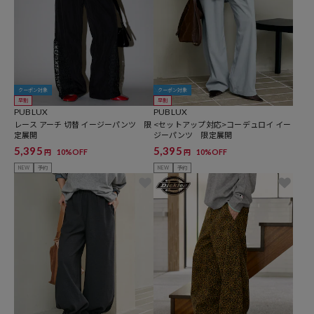
クーポン対象
クーポン対象
早割
早割
PUBLUX
PUBLUX
レース アーチ 切替 イージーパンツ 限
<セットアップ対応>コーデュロイ イー
定展開
ジーパンツ 限定展開
5,395
5,395
10%OFF
10%OFF
円
円
NEW
予約
NEW
予約