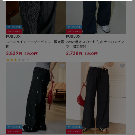
クーポン対象
クーポン対象
タイムセール
タイムセール
PUBLUX
PUBLUX
レースライン イージーパンツ 限定展
2WAY 巻きスカート 付き ナイロンパン
開
ツ 限定展開
3,829
2,728
41%OFF
61%OFF
円
円
1
クーポン対象
クーポン対象
タイムセール
タイムセール