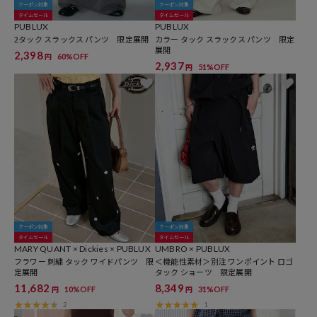
クーポン対象
クーポン対象
タイムセール
タイムセール
PUBLUX
PUBLUX
2タック スラックス パンツ 限定展開
カラー タック スラックス パンツ 限定
展開
2,398
60%OFF
円
2,937
51%OFF
円
クーポン対象
クーポン対象
タイムセール
タイムセール
MARY QUANT × Dickies × PUBLUX
UMBRO × PUBLUX
フラワー 刺繍 タック ワイドパンツ 限
＜機能性素材＞別注 ワンポイント ロゴ
定展開
タック ショーツ 限定展開
11,682
8,349
10%OFF
31%OFF
円
円
2
1