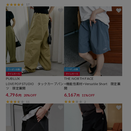
17
クーポン対象
クーポン対象
タイムセール
タイムセール
PUBLUX
THE NORTH FACE
LOVE POP STUDIO タックカーブパン
<機能性素材>Versatile Short 限定展
ツ 限定展開
開
4,796
6,167
20%OFF
11%OFF
円
円
11
2