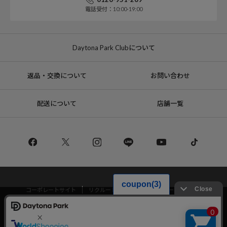
電話受付：10:00-19:00
Daytona Park Clubについて
返品・交換について
お問い合わせ
配送について
店舗一覧
コーポレートサイト
リクルート
サステナブルマークについて
当サイトでは利用体験の向上およびコンテンツの最適な提供、トラフィック
プライバシーポリシー
特定商取引法・古物営業法に基づく表記
の分析を目的としてCookieを使用しています。
サイトの閲覧を継続された場合、Cookieの利用に同意したことものといたし