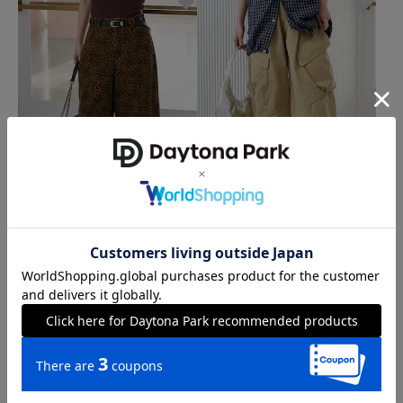
クーポン対象
クーポン対象
タイムセール
タイムセール
Dickies × PUBLUX
PUBLUX
別注 バギーショーツ 限定展開
LOVE POP STUDIO チノ カーゴパン
ツ 限定展開
8,098
10%OFF
円
3,427
51%OFF
円
2
4