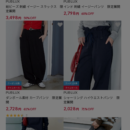
PUBLUX
PUBLUX
総ビーズ 刺繍 イージー スラックス 限
インド 刺繍 イージーパンツ 限定展開
定展開
2,798
60%OFF
円
3,498
50%OFF
円
クーポン対象
クーポン対象
タイムセール
タイムセール
PUBLUX
PUBLUX
ダンボール素材 カーブパンツ 限定展
シャーリング ハイウエストパンツ 限
開
定展開
2,728
2,028
61%OFF
71%OFF
円
円
2