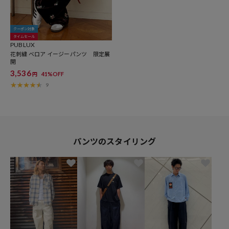
クーポン対象
タイムセール
PUBLUX
花刺繍 ベロア イージーパンツ 限定展
開
3,536
41%OFF
円
9
パンツのスタイリング