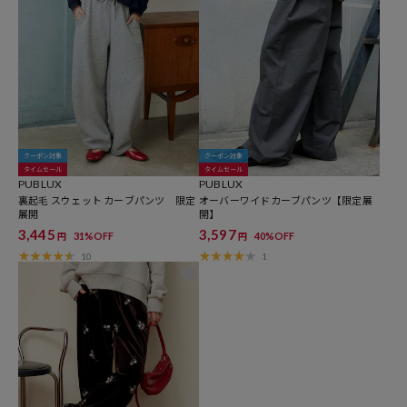
クーポン対象
クーポン対象
タイムセール
タイムセール
PUBLUX
PUBLUX
裏起毛 スウェット カーブパンツ 限定
オーバーワイドカーブパンツ【限定展
展開
開】
3,445
3,597
31%OFF
40%OFF
円
円
10
1