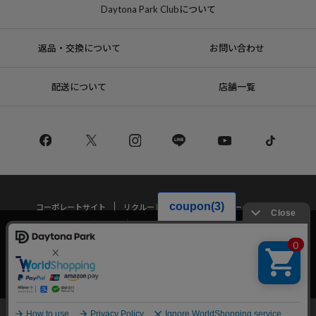
Daytona Park Clubについて
返品・交換について
お問い合わせ
配送について
店舗一覧
コーポレートサイト
リクルート
サステナブルマークについて
プライバシーポリシー
特定商取引法・古物営業法に基づく表記
当サイトでは利用体験の向上およびコンテンツの最適な提供、トラフィック
の分析を目的としてCookieを使用しています。
サイトの閲覧を継続された場合、Cookieの利用に同意したことものといたし
Copyright © DAYTONA INTERNATIONAL Co.,Ltd All Rights Reserved.
ます。
詳細については
プライバシーポリシー
をご確認ください。
承諾する