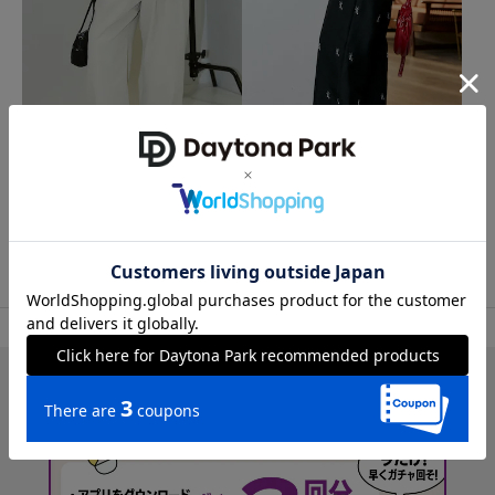
クーポン対象
クーポン対象
タイムセール
タイムセール
PUBLUX
PUBLUX
カラー タック スラックス パンツ 限定
総ビーズ 刺繍 イージー スラックス 限
展開
定展開
2,937
3,498
51%OFF
50%OFF
円
円
TOP
パンツ
スラックス