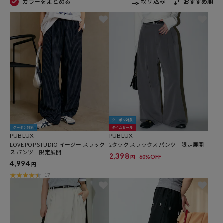
絞り込み
カラーをまとめる
おすすめ順
クーポン対象
クーポン対象
タイムセール
PUBLUX
PUBLUX
LOVE POP STUDIO イージー スラック
2タック スラックス パンツ 限定展開
ス パンツ 限定展開
2,398
60%OFF
円
4,994
円
17