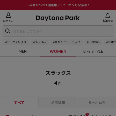
ニューを閉じる
＼早割10%OFF開催中／5クーポンも配布中！
ログイン
お知らせ
#アークテリクス
#Needles
#楽ちんセットアップ
#UMBRO
#MARY
MEN
WOMEN
LIFE STYLE
スラックス
4
件
すべて
通常価格
セール価格
3