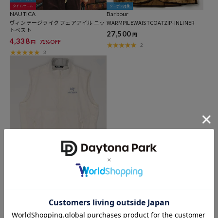
タイムセール
クーポン対象
NAUTICA
Barbour
ヴィンテージライク フェアアイル ニッ
WARMPILEWAISTCOATZIP-INLINER
トベスト
27,500
円
4,338
71%OFF
円
2
3
クーポン対象
タイムセール
ARC'TERYX
Atom SL Vest
24,750
10%OFF
円
1