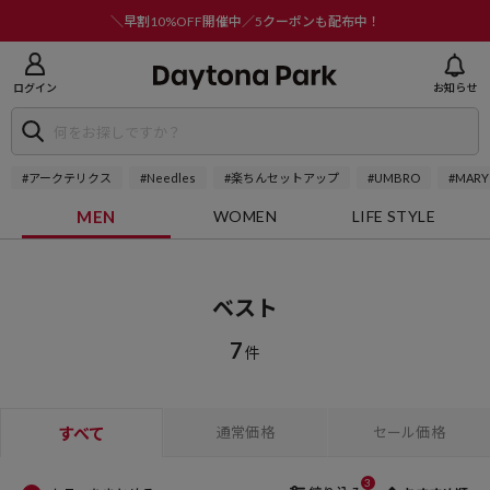
ニューを閉じる
＼早割10%OFF開催中／5クーポンも配布中！
ログイン
お知らせ
#アークテリクス
#Needles
#楽ちんセットアップ
#UMBRO
#MARY
MEN
WOMEN
LIFE STYLE
ベスト
7
件
すべて
通常価格
セール価格
3