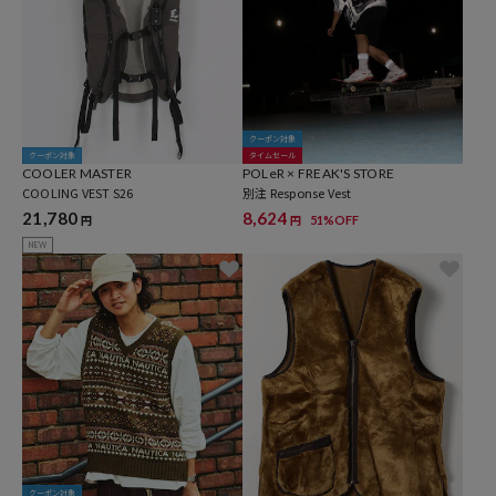
クーポン対象
クーポン対象
タイムセール
COOLER MASTER
POLeR × FREAK'S STORE
COOLING VEST S26
別注 Response Vest
21,780
8,624
51%OFF
円
円
NEW
クーポン対象