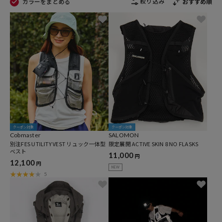
絞り込み
カラーをまとめる
おすすめ順
クーポン対象
クーポン対象
Cobmaster
SALOMON
別注FES UTILITY VEST リュック一体型
限定展開 ACTIVE SKIN 8 NO FLASKS
ベスト
11,000
円
12,100
円
NEW
5