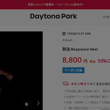
＼早割10%OFF開催中／5クーポンも配布中！
ショ
FREAK'S STORE
Play
POLeR
Video
別注 Response Vest
8,800
50%O
円
税込
本日13時まで
のご注文は当
※予約/
取り寄せ
の商品に限り、発送
※出荷完了メールは19時前後に送付
※天候・災害等により翌日までの発送
※ご購入商品の返品については
こちら