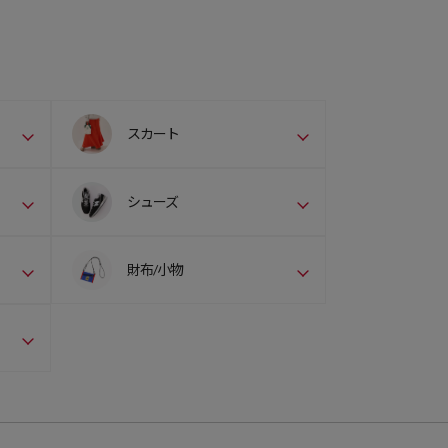
スカート
シューズ
財布/小物