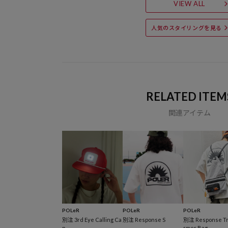
VIEW ALL
人気のスタイリングを見る
RELATED ITEM
関連アイテム
POLeR
POLeR
POLeR
別注 3rd Eye Calling Ca
別注 Response S
別注 Response Tr
p
rmer Bag