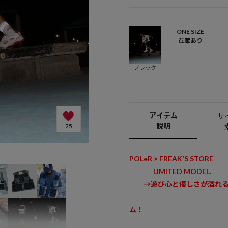
ONE SIZE
在庫あり
ブラック
アイテム
サ
説明
25
POLeR ×
LIMITED MODEL.
→遊び心と優しさが溢れる自
POLeRとFREAK
ム！