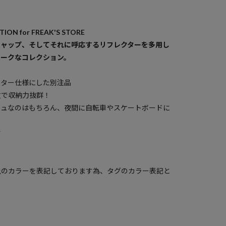
TION for FREAK'S STORE
キャップ、そしてそれに呼応するリフレクターを多用し
ニークなコレクション。
クター仕様にした別注品
数で収納力抜群！
シュなのはもちろん、夜間に自転車やスケートボードに
す
上のカラーを表記しております為、タグのカラー表記と