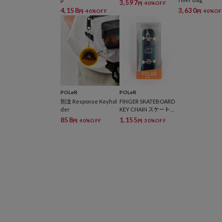
3,597
40%OFF
円
4,158
3,630
40%OFF
40%OF
円
円
POLeR
POLeR
別注 Response Keyhol
FINGER SKATEBOARD
der
KEY CHAIN スケートボ
ード キーチェーン
858
1,155
40%OFF
30%OFF
円
円