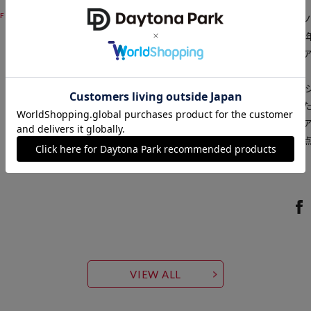
【POLeR/ ポーラー】
1,188
40%OFF
円
F
サーファー、スケーター、ス
ウトドアブランドとして2010
ブスからインスパイアされた
インに仕上がっています。
2010年以来、ポーラーはア
間のギャップを埋めてきまし
く実用的なアウトドア用品や
オレゴン州ポートランドを拠点とす
ています。
VIEW ALL