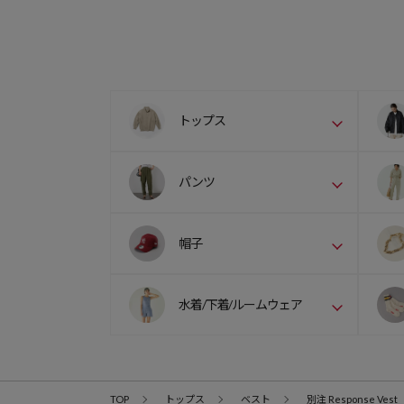
トップス
パンツ
帽子
水着/下着/ルームウェア
TOP
トップス
ベスト
別注 Response Vest