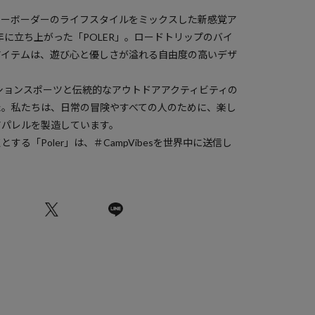
ノーボーダーのライフスタイルをミックスした新感覚ア
年に立ち上がった「POLER」。ロードトリップのバイ
アイテムは、遊び心と優しさが溢れる自由度の高いデザ
クションスポーツと伝統的なアウトドアアクティビティの
た。私たちは、日常の冒険やすべての人のために、楽し
アパレルを製造しています。
る「Poler」は、＃CampVibesを世界中に送信し