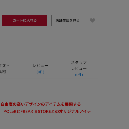
カートに入れる
店舗在庫を見る
スタッフ
イズ・
レビュー
レビュー
素材
(0件)
(0件)
 FREAK'S STORE
由度の高いデザインのアイテムを展開する
'S STOREとのオリジナルアイテ