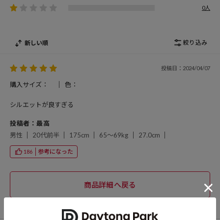
0人
絞り込み
新しい順
投稿日：2024/04/07
購入サイズ：
色：
シルエットが良すぎる
投稿者：最高
男性
20代前半
175cm
65～69kg
27.0cm
参考になった
186