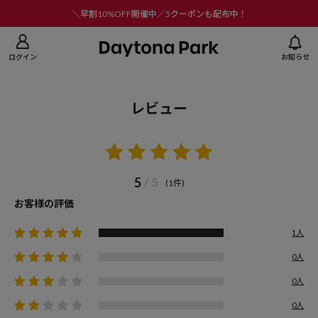
ニューを閉じる
＼早割10%OFF開催中／5クーポンも配布中！
ログイン
お知らせ
レビュー
5
/ 5
(1件)
お客様の評価
1人
0人
0人
0人