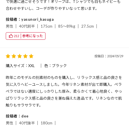
で快適に過ごせそうです！オリーブは、Tシャツでも白もネイビーも
合わせやすいし、コーデが作りやすいなって思います。
投稿者：yasunori_kasuga
男性
40代前半
175cm
85～89kg
27.5cm
参考になった
212
投稿日：2024/05/29
購入サイズ：XXL
色：ブラック
昨年このモデルの別素材のものを購入し、リラックス感と品の良さを
気に入りへビーユースしました。今年リネン素材が出て即購入。ペラ
ペラではない適度にしっかりした厚み、柔らかくて着心地良く、やっ
ぱりリラックス感と品の良さを兼ね備えた逸品です。リネンなので肌
触りもサラサラです。
投稿者：dee
男性
40代後半
180cm