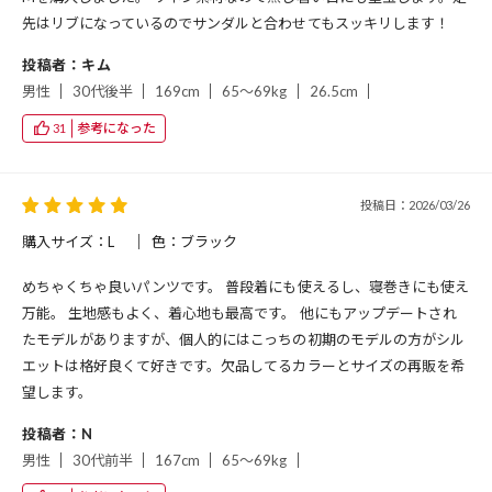
先はリブになっているのでサンダルと合わせてもスッキリします！
投稿者：キム
男性
30代後半
169cm
65～69kg
26.5cm
参考になった
31
投稿日：2026/03/26
購入サイズ：L
色：ブラック
めちゃくちゃ良いパンツです。 普段着にも使えるし、寝巻きにも使え
万能。 生地感もよく、着心地も最高です。 他にもアップデートされ
たモデルがありますが、個人的にはこっちの初期のモデルの方がシル
エットは格好良くて好きです。欠品してるカラーとサイズの再販を希
望します。
投稿者：N
男性
30代前半
167cm
65～69kg