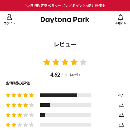
ニューを閉じる
＼2日間限定選べるクーポン／ポイント5倍も開催中
ログイン
お知らせ
レビュー
4.62
/ 5
(32件)
お客様の評価
23人
6人
3人
0人