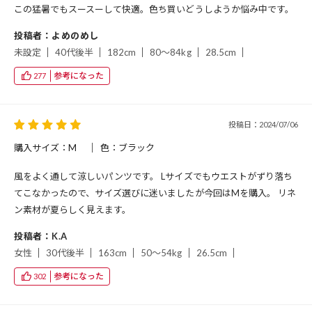
この猛暑でもスースーして快適。色ち買いどうしようか悩み中です。
投稿者：よめのめし
未設定
40代後半
182cm
80～84kg
28.5cm
参考になった
277
投稿日：2024/07/06
購入サイズ：M
色：ブラック
風をよく通して涼しいパンツです。 Lサイズでもウエストがずり落ち
てこなかったので、サイズ選びに迷いましたが今回はMを購入。 リネ
ン素材が夏らしく見えます。
投稿者：K.A
女性
30代後半
163cm
50～54kg
26.5cm
参考になった
302