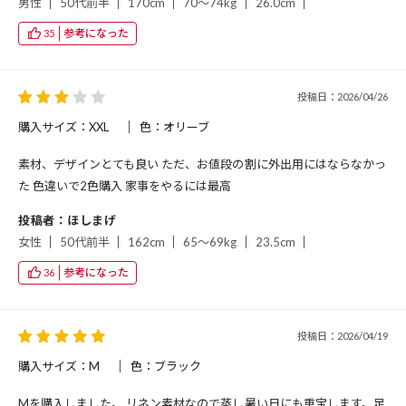
男性
50代前半
170cm
70～74kg
26.0cm
参考になった
35
投稿日：2026/04/26
購入サイズ：XXL
色：オリーブ
素材、デザインとても良い ただ、お値段の割に外出用にはならなかっ
た 色違いで2色購入 家事をやるには最高
投稿者：ほしまげ
女性
50代前半
162cm
65～69kg
23.5cm
参考になった
36
投稿日：2026/04/19
購入サイズ：M
色：ブラック
Mを購入しました。 リネン素材なので蒸し暑い日にも重宝します。足