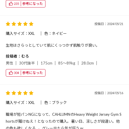
参考になった
235
投稿日：2024/05/21
購入サイズ：XXL
色：ネイビー
生地はさらっとしていて肌にくっつかず肌触りが良い。
投稿者：むろ
男性
30代後半
175cm
85～89kg
28.0cm
参考になった
304
投稿日：2024/05/16
購入サイズ：XXL
色：ブラック
職場が短パンNGになって、CAHLUMNのHeavy Weight Jersey Gym S
hortsが履けねえ！となったので購入。暑い日、涼しさが段違い。他
の色も欲しくなる…。グレー出たら気が狂うｗ