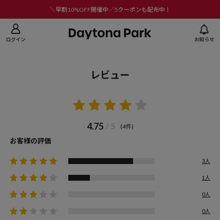
ニューを閉じる
＼早割10%OFF開催中／5クーポンも配布中！
ログイン
お知らせ
レビュー
4.75
/ 5
(4件)
お客様の評価
3人
1人
0人
0人