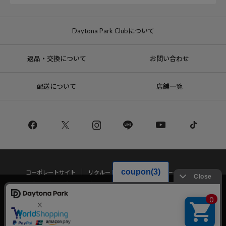
Daytona Park Clubについて
返品・交換について
お問い合わせ
配送について
店舗一覧
コーポレートサイト
リクルート
サステナブルマークについて
プライバシーポリシー
特定商取引法・古物営業法に基づく表記
当サイトでは利用体験の向上およびコンテンツの最適な提供、トラフィック
の分析を目的としてCookieを使用しています。
サイトの閲覧を継続された場合、Cookieの利用に同意したことものといたし
Copyright © DAYTONA INTERNATIONAL Co.,Ltd All Rights Reserved.
ます。