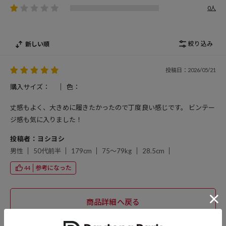
0人
絞り込み
新しい順
投稿日：2026/05/21
購入サイズ：
色：
丈感もよく、大きめに履きたかったので丁度良い感じです。 ビンテー
ジ感も気に入りました！
投稿者：ヨシヨシ
男性
50代前半
179cm
75～79kg
28.5cm
参考になった
44