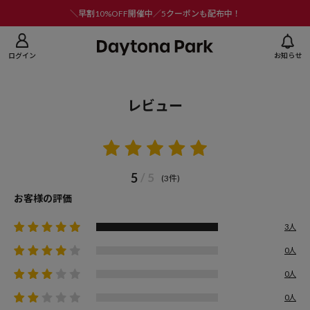
ニューを閉じる
＼早割10%OFF開催中／5クーポンも配布中！
ログイン
お知らせ
レビュー
5
/ 5
(3件)
お客様の評価
3人
0人
0人
0人