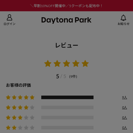
ニューを閉じる
＼早割10%OFF開催中／5クーポンも配布中！
ログイン
お知らせ
レビュー
5
/ 5
(9件)
お客様の評価
9人
0人
0人
0人