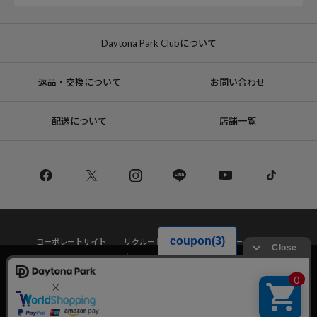
Daytona Park Clubについて
返品・交換について
お問い合わせ
配送について
店舗一覧
コーポレートサイト
リクルート
サステナブルマークについて
プライバシーポリシー
特定商取引法・古物営業法に基づく表記
当サイトでは利用体験の向上およびコンテンツの最適な提供、トラフィック
の分析を目的としてCookieを使用しています。
サイトの閲覧を継続された場合、Cookieの利用に同意したことものといたし
Copyright © DAYTONA INTERNATIONAL Co.,Ltd All Rights Reserved.
ます。