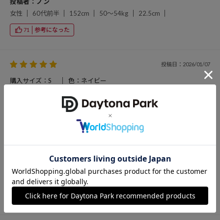
投稿者：ノン
女性
60代前半
152cm
50～54kg
22.5cm
参考になった
71
投稿日：2026/01/07
購入サイズ：S
色：ネイビー
159cm、Sサイズで長さピッタリ！ラインも綺麗で買ってよかったで
す。お腹周りはお肉がついちゃってるので、余裕はなくジャスト！と
いう感じですが、お尻周りにはゆとりがあるので、見た目はスッキリ
見えます。ダボっと着るよりはキレイ目に着たかったので、このサイ
ズで良かったです。
投稿者：みみこ
女性
40代後半
159cm
参考になった
71