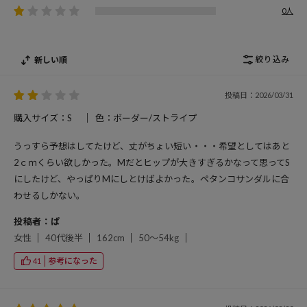
0人
絞り込み
新しい順
投稿日：2026/03/31
購入サイズ：S
色：ボーダー/ストライプ
うっすら予想はしてたけど、丈がちょい短い・・・希望としてはあと
2ｃｍくらい欲しかった。Mだとヒップが大きすぎるかなって思ってS
にしたけど、やっぱりMにしとけばよかった。ペタンコサンダルに合
わせるしかない。
投稿者：ぱ
女性
40代後半
162cm
50～54kg
参考になった
41