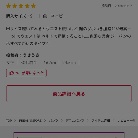
投稿日：2025/11/17
購入サイズ：S
色：ネイビー
Mサイズ履いてみるとウエスト緩いけど 裾のダボつき加減とか最高ー
ーっ‼︎でウエストは ベルトで調整することに… 色落ち具合 ジーパンの
形すべてが私のタイプ♡
投稿者：うきうき
女性
50代前半
162cm
24.5cm
参考になった
94
TOP
FREAK'S STORE
パンツ
デニムパンツ
アイテム詳細
レビュー一覧