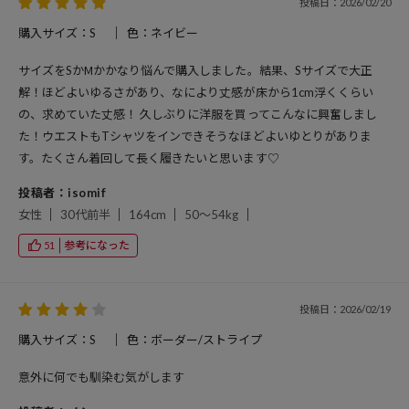
投稿日：2026/02/20
購入サイズ：S
色：ネイビー
サイズをSかМかかなり悩んで購入しました。結果、Sサイズで大正
解！ほどよいゆるさがあり、なにより丈感が床から1cm浮くくらい
の、求めていた丈感！ 久しぶりに洋服を買ってこんなに興奮しまし
た！ウエストもTシャツをインできそうなほどよいゆとりがありま
す。たくさん着回して長く履きたいと思います♡
投稿者：isomif
女性
30代前半
164cm
50～54kg
参考になった
51
投稿日：2026/02/19
購入サイズ：S
色：ボーダー/ストライプ
意外に何でも馴染む気がします