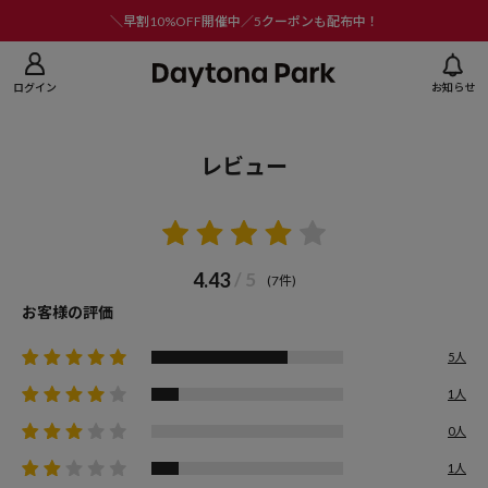
ニューを閉じる
＼早割10%OFF開催中／5クーポンも配布中！
ログイン
お知らせ
レビュー
4.43
/ 5
(7件)
お客様の評価
5人
1人
0人
1人