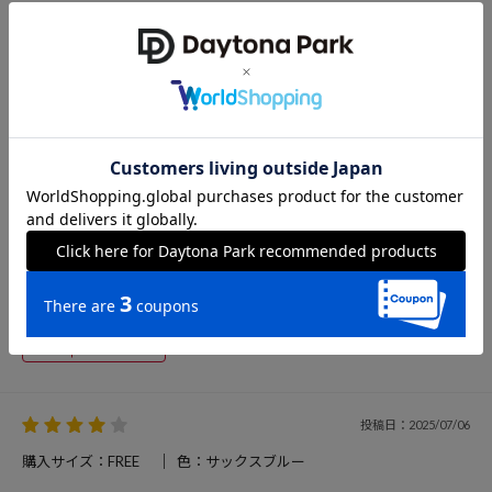
購入サイズ：FREE
色：サックスブルー
夏らしいボトムが欲しくて、爽やかなミントブルーに惹かれて購入。
写真通りの素敵な色合いでした。生地も薄く柔らかいので軽い＆涼し
い！ 透けそうなので対策は必要ですが、とにかく猛暑にはこれくらい
涼し気なボトムが嬉しいですね。 ただ、シワが付きやすいです。通販
でしたが、届いたときから全体的な折れシワで、それはいいんですけ
ど これ洗濯したらもっとシワシワで、毎回アイロン必須なのかな？と
思っています 真夏のアイロンが要らないお手入れがラクな生地なら★
5でした。でも、気に入ってます！
投稿者：とまと
女性
40代後半
153cm
40～44kg
参考になった
96
投稿日：2025/07/06
購入サイズ：FREE
色：サックスブルー