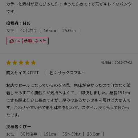
カラーと素材が夏にぴったり！ ゆったりめですが形がキレイなパンツ
です。
投稿者：МＫ
女性
40代前半
165cm
25.0cm
参考になった
107
投稿日：2025/07/02
購入サイズ：FREE
色：サックスブルー
お店でセールになっているのを発見。色味が良かったので何気なく試
着したらすごく肌触りが気持ちよくて…！即決しました。身長151cm
で丈も踵より少し長めですが、厚みのあるサンダルを履けば大丈夫で
す。合わせやすい色で形も体型を拾わず、スタイル良く見えて良かっ
たです。
投稿者：ぴー
女性
30代後半
151cm
55～59kg
23.0cm