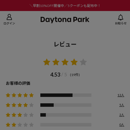
ニューを閉じる
＼早割10%OFF開催中／5クーポンも配布中！
ログイン
お知らせ
レビュー
4.53
/ 5
(19件)
お客様の評価
12人
5人
2人
0人