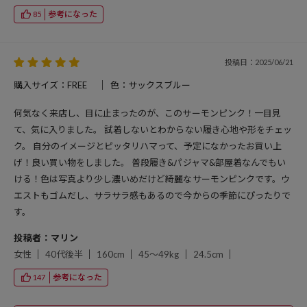
参考になった
85
投稿日：2025/06/21
購入サイズ：FREE
色：サックスブルー
何気なく来店し、目に止まったのが、このサーモンピンク！一目見
て、気に入りました。 試着しないとわからない履き心地や形をチェッ
ク。 自分のイメージとピッタリハマって、予定になかったお買い上
げ！良い買い物をしました。 普段履き&パジャマ&部屋着なんでもい
ける！色は写真より少し濃いめだけど綺麗なサーモンピンクです。ウ
エストもゴムだし、サラサラ感もあるので今からの季節にぴったりで
す。
投稿者：マリン
女性
40代後半
160cm
45～49kg
24.5cm
参考になった
147